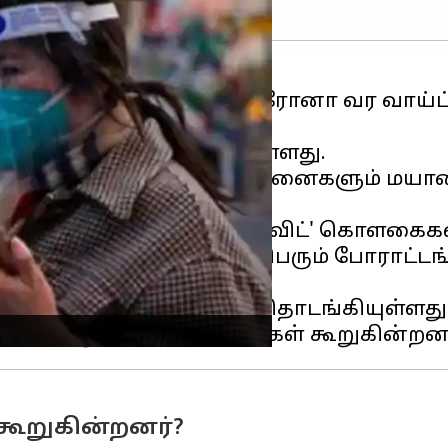
ழும் 70% மக்களுக்கு கொரோனா வர வாய்ப்ப
னா பரவல் அதிகரித்துள்ளது.
படுவதால் சீன மருத்துவமனைகளும் மயானங
ின்பற்றப்பட்ட 'ஜீரோ கோவிட்' கொளகைகள் 
ாடுகளில் இருந்த மக்கள், பெரும் போராட்
ொரோனா அதிகமாக பரவ தொடங்கியுள்ளது
கூறுகின்றனர்?