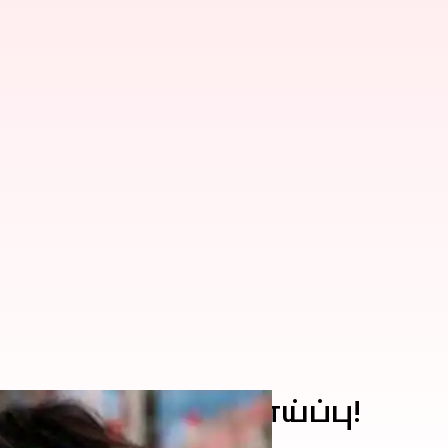
 கொரோனா வர வாய்ப்பு!