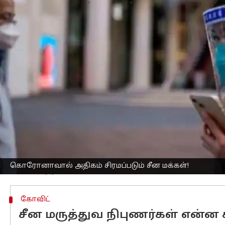
எழுதியவர்
Jan 04, 2023
04:07 pm
Sindhuja SM
செய்தி முன்னோட்டம்
சீனாவில் உள்ள ஷாங்காய் நகரத்தில் வா
தெரிவித்துள்ளனர்.
சீனாவில் வரலாறு காணாத அளவு கொரோ
அதிக மக்கள் கொரோனாவால் பாதிக்கப்
வெளியாகி உள்ளன.
ஆனால், சீனாவில் மூன்று வருடங்களாக ப
மூன்று வருடங்கள் கடுமையான கட்டுப்ப
தளர்த்தப்பட்டுள்ளது.
இதனால், ஏற்கனவே இருந்ததை விட க
கொரோனாவால் அதிகம் சிரமப்படும் சீன மக்கள்!
கோவிட்
சீன மருத்துவ நிபுணர்கள் என்ன 