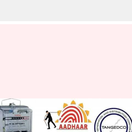
தமிழகத்தில் மின்சார
இணைப்புடன் ஆதார்
எண்ணை இணைக்க