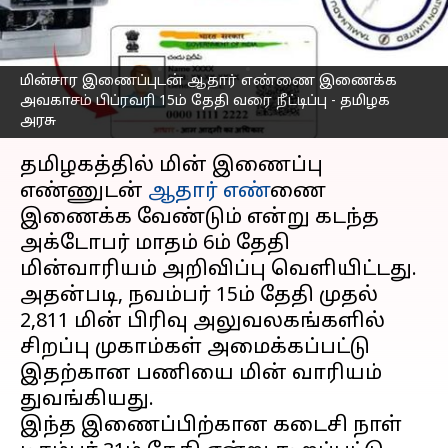
அவகாசம் நீட்டிப்பு - தமிழக
அரசு
எழுதியவர்
Feb 01, 2023
01:43 pm
Nivetha P
மின்சார இணைப்புடன் ஆதார் எண்ணை இணைக்க
அவகாசம் பிப்ரவரி 15ம் தேதி வரை நீட்டிப்பு - தமிழக
அரசு
செய்தி முன்னோட்டம்
தமிழகத்தில் மின் இணைப்பு
எண்ணுடன்
ஆதார் எண்
ணை
இணைக்க வேண்டும் என்று கடந்த
அக்டோபர் மாதம் 6ம் தேதி
மின்வாரியம் அறிவிப்பு வெளியிட்டது.
அதன்படி, நவம்பர் 15ம் தேதி முதல்
2,811 மின் பிரிவு அலுவலகங்களில்
சிறப்பு முகாம்கள் அமைக்கப்பட்டு
இதற்கான பணியை மின் வாரியம்
துவங்கியது.
இந்த இணைப்பிற்கான கடைசி நாள்