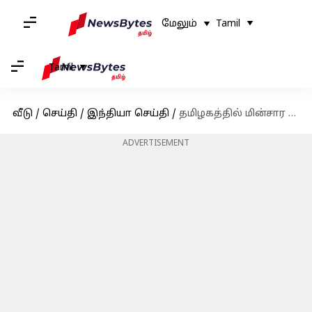
மேலும்
Tamil
Tamil
வீடு
/
செய்தி
/
இந்தியா செய்தி
/
தமிழகத்தில் மின்சார இணைப்புடன் ஆதார் எண்ணை இணைக்க அவகாசம் நீட்டிப்பு - தமிழக அரசு
ADVERTISEMENT