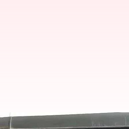
திருவண்ணாமலை ஏடிஎம் கொ
பேருக்கு நீதிமன்ற காவல்