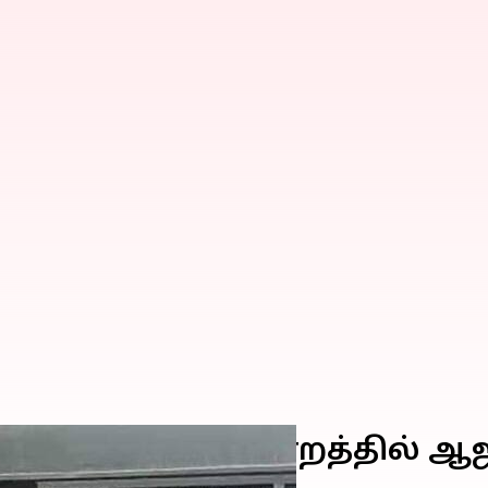
ள்ளை-நீதிமன்றத்தில் ஆஜர்