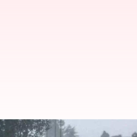
அதி கனமழை எச்சரிக்கை: தம
வானிலை ஆய்வு மையம்