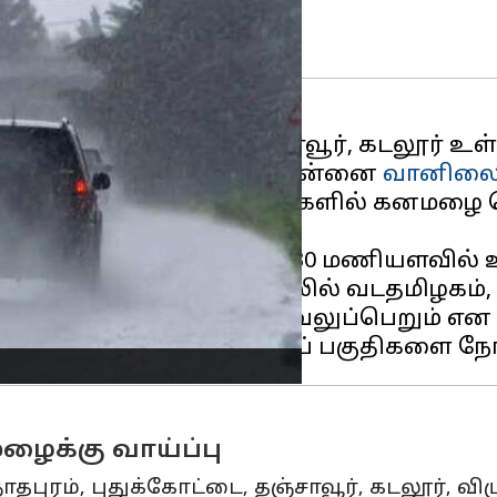
21) ராமநாதபுரம், தஞ்சாவூர், கடலூர் உள்
 விடுக்கப்பட்டுள்ளதாக சென்னை
வானிலை 
 தமிழகத்தின் பல்வேறு பகுதிகளில் கனமழை 
செவ்வாய் கிழமை காலை 8:30 மணியளவில் உ
்து, புதன் கிழமை நண்பகலில் வடதமிழகம், பு
்தத் தாழ்வு மண்டலமாக வலுப்பெறும் என எத
ழைக்கு வாய்ப்பு
், புதுக்கோட்டை, தஞ்சாவூர், கடலூர், விழுப்ப