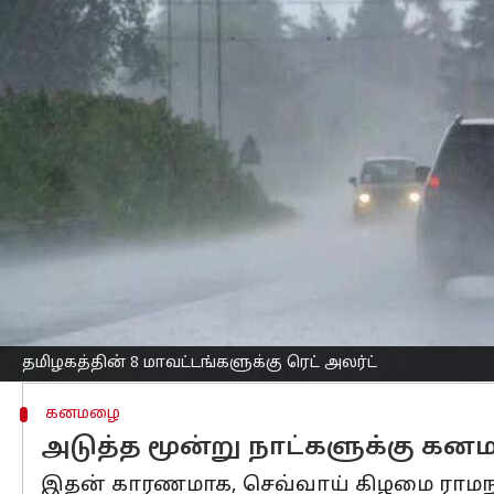
எழுதியவர்
Oct 21, 2025
05:27 pm
Sekar Chinnappan
செய்தி முன்னோட்டம்
தமிழகத்தில்
செவ்வாய் கிழமை (அக்டோபர் 
கனமழைக்கான ரெட் அலர்ட் எச்சரிக்கை
மேலும், அடுத்த மூன்று நாட்களுக்குத்
தெரிவிக்கப்பட்டுள்ளது.
தென்மேற்கு வங்கக் கடல் பகுதிகளில் 
பகுதி, மேற்கு-வடமேற்கு திசையில் நகர்ந
கடலோரப் பகுதிகளுக்கு அருகே காற்றழுத
தமிழகத்தின் 8 மாவட்டங்களுக்கு ரெட் அலர்ட்
கனமழை
அடுத்த மூன்று நாட்களுக்கு கனம
இதன் காரணமாக, செவ்வாய் கிழமை ராமநாதபுரம