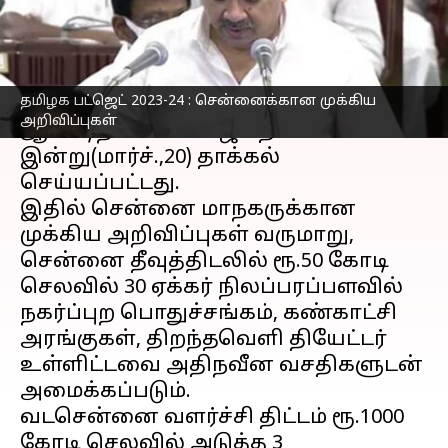
எழுதியவர்
Mar 20, 2023
02:18 pm
Nivetha P
செய்தி முன்னோட்டம்
தமிழக பட்ஜெட் 2023-24 : சென்னைக்கான முக்கிய
தமிழ்நாடு
சட்டசபையில் 2023-24ம்
அறிவிப்புகள்
ஆண்டிற்கான பட்ஜெட் தாக்கல்
இன்று(மார்ச்.,20) தாக்கல்
செய்யப்பட்டது.
இதில் சென்னை மாநகருக்கான
முக்கிய அறிவிப்புகள் வருமாறு,
சென்னை தீவுத்திடலில் ரூ.50 கோடி
செலவில் 30 ஏக்கர் நிலப்பரப்பளவில்
நகர்ப்புற பொதுச்சங்கம், கண்காட்சி
அரங்குகள், திறந்தவெளி தியேட்டர்
உள்ளிட்டவை அதிநவீன வசதிகளுடன்
அமைக்கப்படும்.
வடசென்னை வளர்ச்சி திட்டம் ரூ.1000
கோடி செலவில் அடுத்த 3