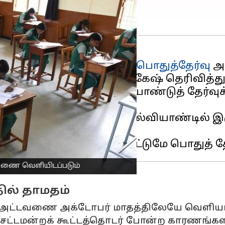
10 மற்றும் 12 ஆம் வகுப்பு
பொதுத்தேர்வு
அட
துறை
அமைச்சர் அன்பில் மகேஷ் தெரிவித்து
ையில், மாணவர்கள் அரையாண்டுத் தேர்வுக்
அடிப்படையில், நடப்பு கல்வியாண்டில் இரு
றிவிக்கப்பட்டது.
்டவணை வெளியிடப்படும்
ல் தாமதம்
ட்டவணை அக்டோபர் மாதத்திலேயே வெளியாகும் 
் சட்டமன்றக் கூட்டத்தொடர் போன்ற காரணங்க