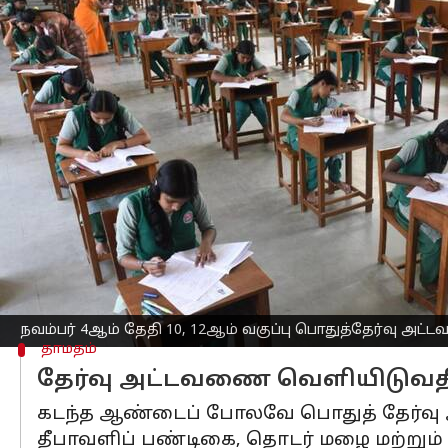
எழுதியவர்
Oct 25, 2025
02:20 pm
Sekar Chinnappan
செய்தி முன்னோட்டம்
தமிழகத்தில் 2025-26 கல்வியாண்டிற்கான 
வெளியிடப்படும் என்று
பள்ளிக்கல்வித்
காலாண்டுத் தேர்வுகள் முடிவடைந்த நில
அறிவிப்பு வெளியாகியுள்ளது.
முன்னதாக, மாநில கல்விக் கொள்கையின் 
பொதுத் தேர்வு ரத்து செய்யப்படுவதாக அ
நவம்பர் 4ஆம் தேதி 10, 12ஆம் வகுப்பு பொதுத்தேர்வு அட
தாமதம்
தேர்வு அட்டவணை வெளியிடுவதி
கடந்த ஆண்டைப் போலவே பொதுத் தேர்வு அ
தீபாவளிப் பண்டிகை, தொடர் மழை மற்றும