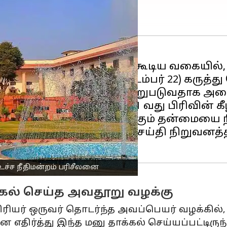
ரிய மாற்றத்தை ஏற்படுத்தக்கூடிய வகையில
ிமன்றம்
திங்களன்று (செப்டம்பர் 22) கருத்து
் அளித்த தீர்ப்பிலிருந்து மாறுபடுவதாக அம
சியலமைப்புச் சட்டத்தின் 21 வது பிரிவின் 
ூறி, அதன் செல்லுபடியாகும் தன்மையை நீத
தி வயர் என்ற இணையதள செய்தி நிறுவனத்தின
ச்ச நீதிமன்றம் பரிசீலனை
்கல் செய்த அவதூறு வழக்கு
யர் ஒருவர் தொடர்ந்த அவப்பெயர் வழக்கில், த
 எதிர்த்து இந்த மனு தாக்கல் செய்யப்பட்டிருந்