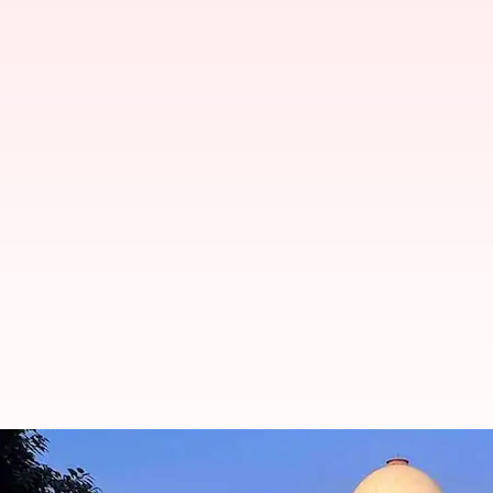
அவதூறு வழக்குகளை கிரிமின
பரிசீலனை