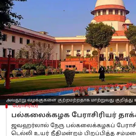
எழுதியவர்
Sep 22, 2025
07:01 pm
Sekar Chinnappan
செய்தி முன்னோட்டம்
இந்தியா
வின் சட்ட அமைப்பில் ஒரு பெ
மாற்றும் காலம் வந்துவிட்டதாக
உச்ச நீத
இந்த கருத்து, 2016 இல் உச்ச நீதிமன்றம
அந்தத் தீர்ப்பில், அவதூறு சட்டங்கள் அர
அடிப்படை உரிமையின் ஒரு பகுதி எனக் க
உச்ச நீதிமன்றத்தின் இந்தக் கருத்து, 
அவதூறு வழக்குகளை குற்றமற்றதாக மாற்றுவது குறித்து உ
பேராசிரியர்
பல்கலைக்கழக பேராசிரியர் தாக
ஜவஹர்லால் நேரு பல்கலைக்கழகப் பேராசிரி
டெல்லி உயர் நீதிமன்றம் பிறப்பித்த சம்மனை