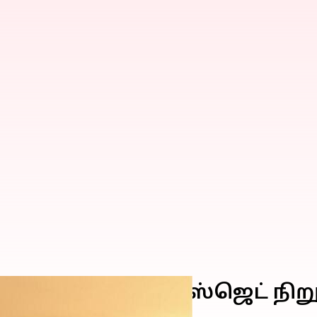
யர்த்திய ஸ்பைஸ்ஜெட் நிற