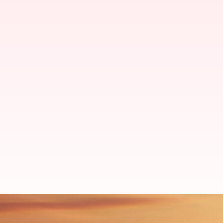
விமானிகளின் ஊதியத்தை உ