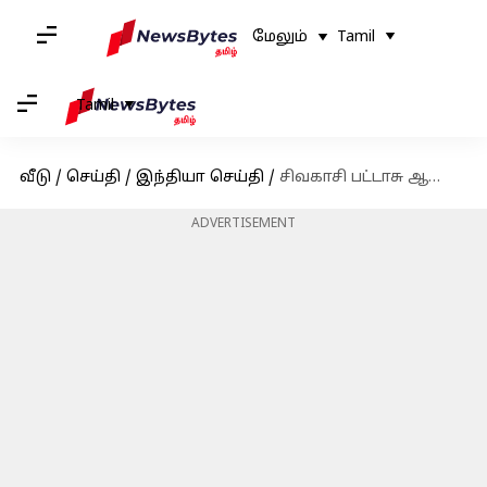
மேலும்
Tamil
Tamil
வீடு
/
செய்தி
/
இந்தியா செய்தி
/
சிவகாசி பட்டாசு ஆலை வெடிவிபத்து - உரிமையாளர் உள்பட 3 பேர் மீது வழக்குப்பதிவு
ADVERTISEMENT