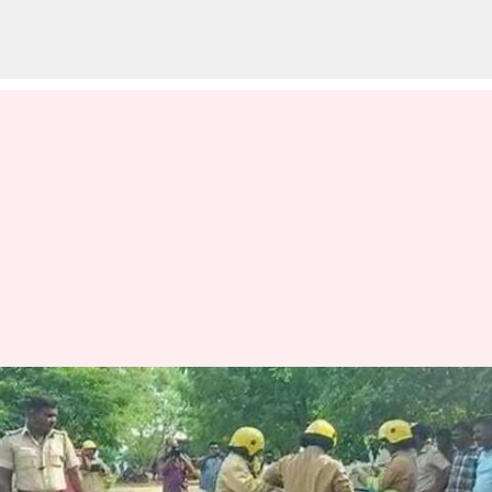
சிவகாசி பட்டாசு ஆலை
வெடிவிபத்து -
உரிமையாளர் உள்பட 3