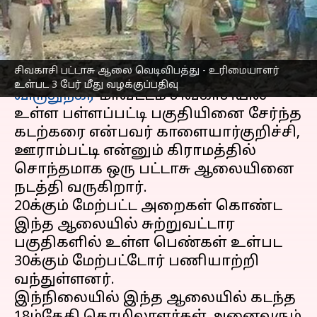
பேர் மீது வழக்குப்பதிவு
எழுதியவர்
May 23, 2023
12:54 pm
Nivetha P
செய்தி முன்னோட்டம்
சிவகாசி பட்டாசு ஆலை வெடிவிபத்து - உரிமையாளர்
உள்பட 3 பேர் மீது வழக்குப்பதிவு
விருதுநகர்
மாவட்டம் சிவகாசியில்
உள்ள பள்ளப்பட்டி பகுதியினை சேர்ந்த
கடற்கரை என்பவர் காளையார்குறிச்சி,
ஊராம்பட்டி என்னும் கிராமத்தில்
சொந்தமாக ஒரு பட்டாசு ஆலையினை
நடத்தி வருகிறார்.
20க்கும் மேற்பட்ட அறைகள் கொண்ட
இந்த ஆலையில் சுற்றுவட்டார
பகுதிகளில் உள்ள பெண்கள் உள்பட
30க்கும் மேற்பட்டோர் பணியாற்றி
வந்துள்ளனர்.
இந்நிலையில் இந்த ஆலையில் கடந்த