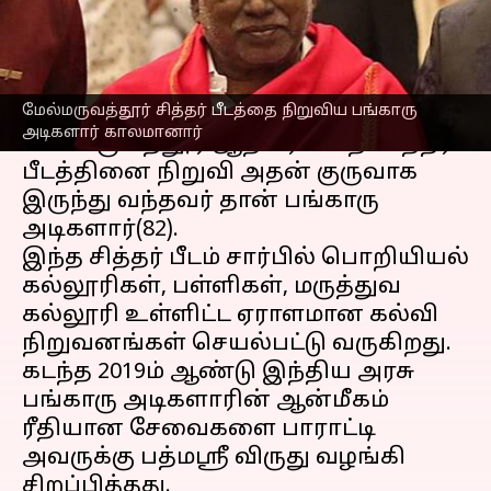
எழுதியவர்
Oct 19, 2023
06:49 pm
Nivetha P
செய்தி முன்னோட்டம்
மேல்மருவத்தூர் சித்தர் பீடத்தை நிறுவிய பங்காரு
செங்கல்பட்டு
மாவட்டம்
அடிகளார் காலமானார்
மேல்மருவத்தூர் ஆதிபராசக்தி சித்தர்
பீடத்தினை நிறுவி அதன் குருவாக
இருந்து வந்தவர் தான் பங்காரு
அடிகளார்(82).
இந்த சித்தர் பீடம் சார்பில் பொறியியல்
கல்லூரிகள், பள்ளிகள், மருத்துவ
கல்லூரி உள்ளிட்ட ஏராளமான கல்வி
நிறுவனங்கள் செயல்பட்டு வருகிறது.
கடந்த 2019ம் ஆண்டு இந்திய அரசு
பங்காரு அடிகளாரின் ஆன்மீகம்
ரீதியான சேவைகளை பாராட்டி
அவருக்கு பத்மஸ்ரீ விருது வழங்கி