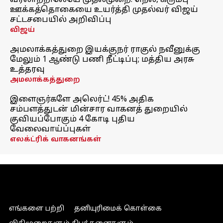
வரலாற்றிலேயே முதல்முறை! நெல், கரும்பு
ஊக்கத்தொகையை உயர்த்தி முதல்வர் விஜய்
சட்டசபையில் அறிவிப்பு
விஜய்
அமலாக்கத்துறை இயக்குநர் ராகுல் நவீனுக்கு
மேலும் 1 ஆண்டு பணி நீட்டிப்பு; மத்திய அரசு
உத்தரவு
அமலாக்கத்துறை
இளைஞர்களே அலெர்ட்! 45% அதிக
சம்பளத்துடன் மின்சார வாகனத் துறையில்
குவியப்போகும் 4 கோடி புதிய
வேலைவாய்ப்புகள்
எலக்ட்ரிக் வாகனங்கள்
எங்களை பற்றி
தனியுரிமைக் கொள்கை