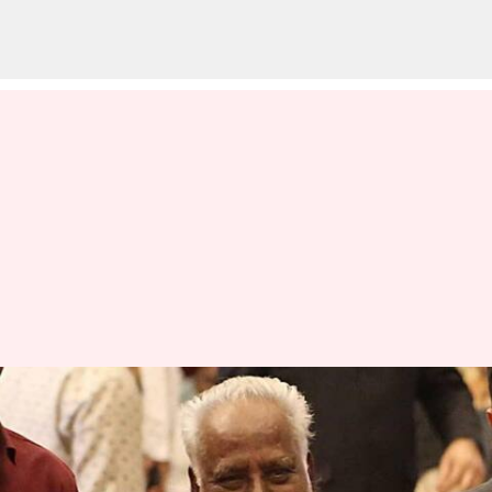
மேல்மருவத்தூர் சித்தர்
பீடத்தை நிறுவிய பங்காரு
அடிகளார் காலமானார்