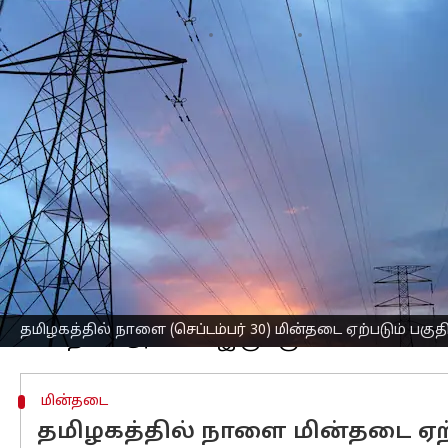
எழுதியவர்
Sep 29, 2025
09:14 pm
Sekar Chinnappan
செய்தி முன்னோட்டம்
மின் பராமரிப்பு பணிகள் காரணமாக செவ்
செய்யப்படுவதாக தமிழ்நாடு
மின்சார வ
அதன்படி, நாளை மின்தடை ஏற்படும் பகு
அறிவுறுத்தப்பட்டு உள்ளனர்.
மதுரை
பெரம்பலூர்
: பெரியதுக்குறிச்சி, ஓலைய
மேலே குறிப்பிட்டுள்ள மதுரை மற்றும் 
தமிழகத்தில் நாளை (செப்டம்பர் 30) மின்தடை ஏற்படும் பகுத
மின்தடை
தமிழகத்தில் நாளை மின்தடை ஏற்