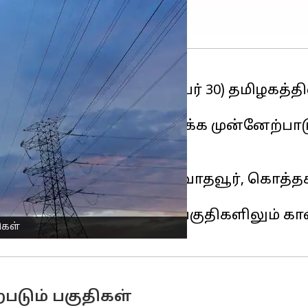
வாய்க் கிழமை (செப்டம்பர் 30) தமிழகத்த
ாரியம்
அறிவித்துள்ளது.
திகளைச் சேர்ந்த மக்கள் தக்க முன்னேற்
ூர், விழுடுடையான்.
பெரம்பலூர் ஆகிய இரண்டு பகுதிகளிலும் க
ிகள்
படும் பகுதிகள்