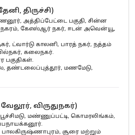
னி, திருச்சி)
ண்ணனூர், அத்திப்பேட்டை பகுதி, சின்ன
 நகரம், கேஎஸ்ஆர் நகர், ஈடன் அவென்யூ,
, ட்வார்டு காலனி, பாரத் நகர், நத்தம்
ல்நகர், கலைநகர்.
ார பகுதிகள்.
லை, தண்டலைப்புத்தூர், மணமேடு,
வேலூர், விருதுநகர்)
, பூச்சிமடு, மண்ணுப்பட்டி, கொமரலிங்கம்,
ப்பநாயக்கனூர்.
, பாலகிருஷ்ணாபுரம், சூரை மற்றும்