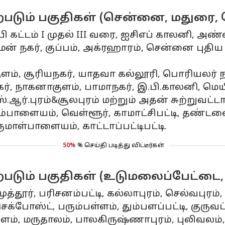
டும் பகுதிகள் (சென்னை, மதுரை, தே
்பி கட்டம் I முதல் III வரை, ஐசிஎப் காலனி, அ
ன் நகர், குப்பம், அக்ரஹாரம், சென்னை புதிய
ளம், சூரியநகர், யாதவா கல்லூரி, பொரியலர் நகர்
, நாகனாகுளம், பாமாநகர், இ.பி.காலனி, மெயி
ஸ்.ஆர்.புரம்&சூலபுரம் மற்றும் அதன் சுற்றுவட்ட
்யம்பாளையம், வெள்ளூர், காமாட்சிபட்டி, தண்ட
ருமாள்பாளையம், காட்டாப்பட்டிபட்டி.
50%
% செய்தி படித்து விட்டீர்கள்
டும் பகுதிகள் (உடுமலைப்பேட்டை, 
முத்தூர், பரிசனம்பட்டி, கல்லாபுரம், செல்வபுரம்
்போஸ்ட், பரும்பள்ளம், தும்பளப்பட்டி, குருவ
ளம், மருதாலம், பாலகிருஷ்ணாபுரம், புலிவலம்