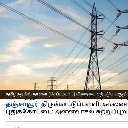
எழுதியவர்
Sep 02, 2024
03:55 pm
Sekar Chinnappan
செய்தி முன்னோட்டம்
மின் பராமரிப்பு பணிகள் காரணமாக செவ்
செய்யப்படுவதாக தமிழ்நாடு
மின்சார வ
அதன்படி, நாளை மின்தடை ஏற்படும் பகு
அறிவுறுத்தப்பட்டு உள்ளனர்.
கோவை வடக்கு
: மாசக்கவுண்டன்செட்ட
பல்லடம்
: கன்னிவாடி, பாப்பிஸ், விஜிஎல்
தமிழகத்தில் நாளை (செப்டம்பர் 3) மின்தடை ஏற்படும் பகுதி
தஞ்சாவூர்
புதுக்கோட்டை