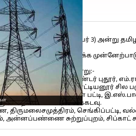
வாய்க் கிழமை (செப்டம்பர் 3) அன்று தமி
ாரியம்
அறிவித்துள்ளது.
திகளைச் சேர்ந்த மக்கள் தக்க முன்னேற்
ிபாளையம், பொன்னேகவுண்டர் புதூர், எம்.
 பட்டி, சிகே பட்டி, எல்எம்என் பட்டி, இ.எ
கள்