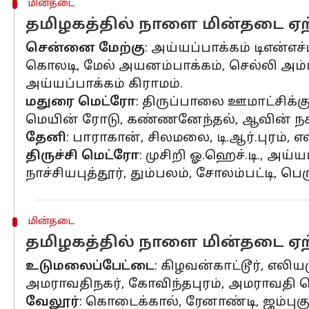
மின்தடை
தமிழகத்தில் நாளை மின்தடை ஏற்ப
சென்னை மேற்கு
: அய்யப்பாக்கம் டிஎன்எச
கொலடி, மேல் அயனம்பாக்கம், செல்லி அம்ம
அய்யப்பாக்கம் கிராமம்.
மதுரை மெட்ரோ
: திருப்பாலை ஊமாட்சிக்கு
மெயின் ரோடு, கண்ணனேந்தல், ஆவின் நகர்
தேனி
: பாராகான், சிலமலை, டி.ஆர்.புரம், எ
திருச்சி மெட்ரோ
: முசிறி ஓ.ஹெச்.டி., அய
நாச்சியபுத்தூர், தும்பலம், சோலம்பட்டி, பெ
மின்தடை
தமிழகத்தில் நாளை மின்தடை ஏற்ப
உடுமலைப்பேட்டை
: கிழவன்காட்டூர், எலிய
அமராவதிநகர், கோவிந்தபுரம், அமராவதி செக
வேலூர்
: கொடைக்கால், ரேனாண்டி, ஜம்புகு