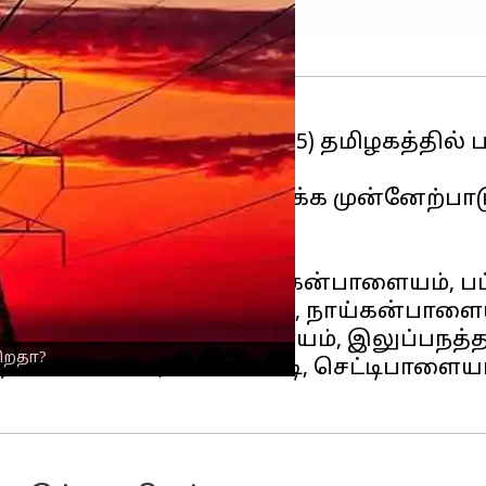
ழக்கிழமை (செப்டம்பர் 25) தமிழகத்தில் 
ரியம் அறிவித்துள்ளது.
திகளைச் சேர்ந்த மக்கள் தக்க முன்னேற்
, பாப்பம்பட்டி, அக்கநாயக்கன்பாளையம், பட்ட
 மண்டலம்), சின்ன குயிலி, நாய்கன்பாள
ம்பாளையம், வையாலிபாளையம், இலுப்பநத
கிறதா?