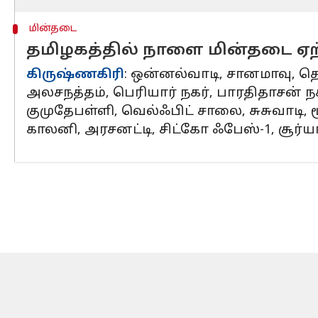
மின்தடை
தமிழகத்தில் நாளை மின்தடை ஏற்
கிருஷ்ணகிரி
: ஒன்னல்வாடி, சானமாவு, த
அலசநத்தம், பெரியார் நகர், பாரதிதாசன் நகர்
குமுதேபள்ளி, வெல்ஃபிட் சாலை, சுசுவாடி, 
காலனி, அரசனட்டி, சிட்கோ ஃபேஸ்-1, சூர்யா ந