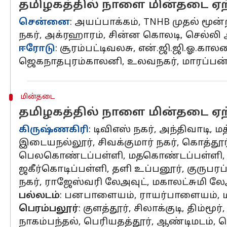
தமிழகத்தில் நாளை மின்தடை ஏற்
சென்னை
: அயப்பாக்கம், TNHB முதல் மூன்ற
நகர், அக்ரஹாரம், சின்ன கொலடி, செல்லி
ஈரோடு
: சூரம்பட்டிவலசு, என்.ஜி.ஜி.ஓ.கா
ஜெகநாதபுரம்காலனி, உலவநகர், மாரப்பன்வீதி 
மின்தடை
தமிழகத்தில் நாளை மின்தடை ஏற்
கிருஷ்ணகிரி
: டிவிஎஸ் நகர், அந்திவாடி,
இடையநல்லூர், சிவக்குமார் நகர், கொத்தூர்
பெலகொண்டப்பள்ளி, மதகொண்டப்பள்ளி, பூனப
ஜகீர்கொடிப்பள்ளி, தளி உப்பனூர், குருபரப
நகர், ராஜேஸ்வரி லேஅவுட், மகாலட்சுமி லேஅவ
பல்லடம்
: பனபாளையம், ராயர்பாளையம், மாத
பெரம்பலூர்
: குளத்தூர், சிலாக்குடி, திம்ம
நாகம்பந்தல், பெரியதத்தூர், ஆண்டிமடம், 