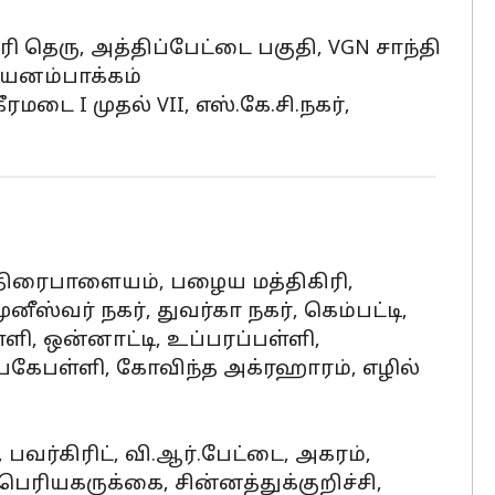
ேரி தெரு, அத்திப்பேட்டை பகுதி, VGN சாந்தி
அயனம்பாக்கம்
டை I முதல் VII, எஸ்.கே.சி.நகர்,
 குதிரைபாளையம், பழைய மத்திகிரி,
ஸ்வர் நகர், துவர்கா நகர், கெம்பட்டி,
ி, ஒன்னாட்டி, உப்பரப்பள்ளி,
, பெகேபள்ளி, கோவிந்த அக்ரஹாரம், எழில்
ி, பவர்கிரிட், வி.ஆர்.பேட்டை, அகரம்,
ெரியகருக்கை, சின்னத்துக்குறிச்சி,