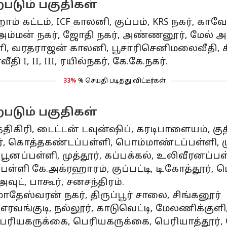
படும் பகுதிகள்
ாம் கட்டம், ICF காலனி, குப்பம், KRS நகர், காவ
 அம்மன் நகர், ஜோதி நகர், அண்ணனூர், மேல் 
லனி, வரதராஜன் காலனி, பூசாரிசெனிமலைவீதி, கீரம
I, II, III, ரயில்நகர், கே.கே.நகர்.
33%
% செய்தி படித்து விட்டீர்கள்
படும் பகுதிகள்
 மத்திகிரி, டைட்டன் டவுன்ஷிப், கரடிபாளையம்,
, கொத்தகண்டப்பள்ளி, பொம்மாண்டப்பள்ளி, முனீ
்பள்ளி, முத்தூர், கப்பக்கல், உலிவீரனப்பள்ள
்பள்ளி கே.அக்ரஹாரம், குப்பட்டி, டி.கோத்தூர்
ுட், பாகூர், சனசந்திரம்.
ேஸ்வரன் நகர், திருப்பூர் சாலை, சிங்கனூர்
ூர், எரவங்குடி, நல்லூர், காடுவெட்டி, மேலணிக்குள
பெரியகருக்கை, பெரியகருக்கை, பெரியாத்தூர், ப