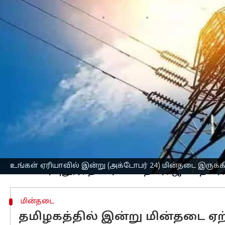
எழுதியவர்
Oct 24, 2025
10:24 am
Venkatalakshmi V
செய்தி முன்னோட்டம்
மின் பராமரிப்பு பணிகள் காரணமாக வெள
செய்யப்படுவதாக
தமிழ்நாடு
மின்சார வா
அதன்படி, நாளை மின்தடை ஏற்படும் பகு
அறிவுறுத்தப்பட்டு உள்ளனர்.
ஈரோடு
: கொடுமுடி, சாலைப்புதூர், கு
மூர்த்திபாளையம், அரசம்பாளையம், ச
கோணவாய்க்கால், மூலகவுண்டன்பாளையம்
உங்கள் ஏரியாவில் இன்று (அக்டோபர் 24) மின்தடை இருக்
மின்தடை
தமிழகத்தில் இன்று மின்தடை ஏற்