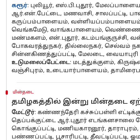
கரூர்
: புலியூர், எஸ்.பி.புதூர், மேலப்பாள
ஆர்.என்.பேட்டை, மணவாசி, சாலப்பட்டி, பா
கருப்பம்பாளையம், வள்ளியப்பம்பாளையம்,
வெங்கமேடு, வாங்கபாளையம், வெண்ணைமலை
மண்மகளம், என்.புதூர், கடம்பங்குருச்சி, வள
போகவரத்துநகர், தில்லைநகர், செல்வம் நக
சின்னகிணத்துப்பட்டி, மேலடை, வையாபுரி
உடுமலைப்பேட்டை
: மடத்துக்குளம், கிருஷ
வஞ்சிபுரம், உடையார்பாளையம், தாமிரைபாடி, 
மின்தடை
தமிழகத்தில் இன்று மின்தடை ஏற்
மேட்டூர்
: கண்ணந்தேரி கச்சுப்பள்ளி எட்டிக்
தெப்பக்குட்டை ஆர்.புதூர் எடங்கனசாலை க
கொங்குப்பட்டி, மணியகாரனூர், தாராபுரம், ச
பண்ணப்பட்டி, பூசாரிபட்டி, தீவட்டிப்பட்டி,