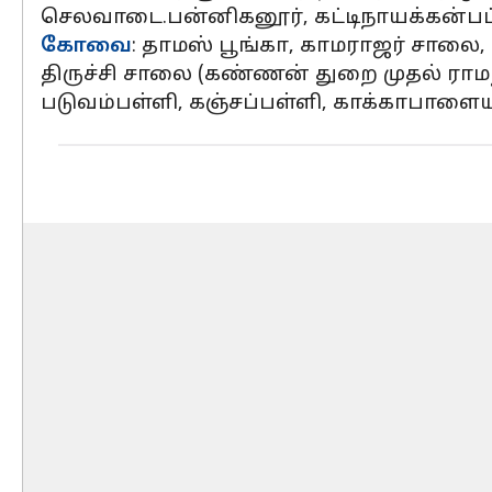
செலவாடை.பன்னிகனூர், கட்டிநாயக்கன்பட்டி
கோவை
: தாமஸ் பூங்கா, காமராஜர் சால
திருச்சி சாலை (கண்ணன் துறை முதல் ராமந
படுவம்பள்ளி, கஞ்சப்பள்ளி, காக்காபாள