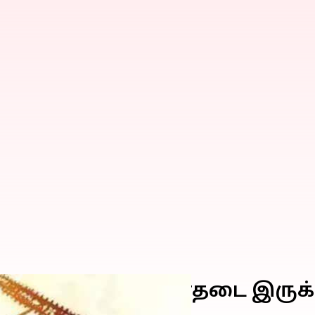
(அக்டோபர் 24) மின்தடை இரு