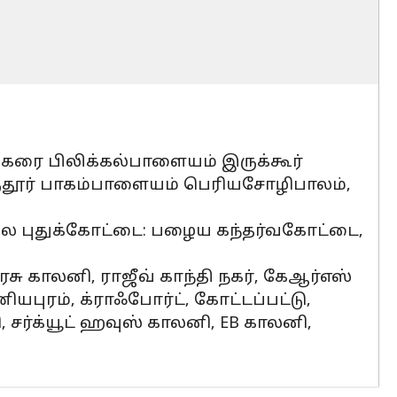
கரை பிலிக்கல்பாளையம் இருக்கூர்
ுதூர் பாகம்பாளையம் பெரியசோழிபாலம்,
மலை புதுக்கோட்டை: பழைய கந்தர்வகோட்டை,
 அரசு காலனி, ராஜீவ் காந்தி நகர், கேஆர்எஸ்
யபுரம், க்ராஃபோர்ட், கோட்டப்பட்டு,
 சர்க்யூட் ஹவுஸ் காலனி, EB காலனி,