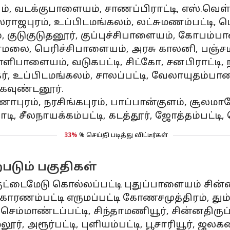
ையம், வடக்குபாளையம், சாணப்பிராட்டி, எஸ்.வெள்
லராஜபுரம், உப்பிடமங்கலம், லட்சுமணம்பட்டி, 
 குடுகுடுதனூர், குப்புச்சிபாளையம், கோபம்ப
, பெரிச்சிபாளையம், அரசு காலனி, பஞ்சமாத
்ளிபாளையம், வடுகபட்டி, சிட்கோ, சனபிராட்டி, நர
ர், உப்பிடமங்கலம், சாலப்பட்டி, வேலாயுதம்
 கவுண்டனூர்.
்ணாபுரம், நரசிங்கபுரம், பாப்பான்குளம், சூலமாத
சீலநாயக்கம்பட்டி, கடத்தூர், ஜோத்தம்பட்டி, செ
33%
% செய்தி படித்து விட்டீர்கள்
படும் பகுதிகள்
குட்டைமேடு கொல்லப்பட்டி புதுப்பாளையம் சின்னப
ோரணம்பட்டி எருமப்பட்டி கோணசமுத்திரம், தும்
ெம்மாண்டப்பட்டி, சிந்தாமணியூர், சின்னதிருப்ப
 ஓமலூர், அரூர்பட்டி, புளியம்பட்டி, பூசாரியூர்