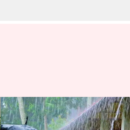
அக்டோபர் 16-18க்குள்
வடகிழக்குப் பருவமழை
தொடங்கும் என சென்னை