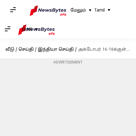
மேலும்
Tamil
Tamil
வீடு
/
செய்தி
/
இந்தியா செய்தி
/
அக்டோபர் 16-18க்குள் வடகிழக்குப் பருவமழை தொடங்கும் என சென்னை வானிலை ஆய்வு மையம் தகவல்
ADVERTISEMENT