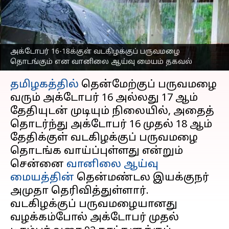
வானிலை ஆய்வு மையம்
தகவல்
எழுதியவர்
Oct 11, 2025
03:41 pm
Sekar Chinnappan
அக்டோபர் 16-18க்குள் வடகிழக்குப் பருவமழை
தொடங்கும் என வானிலை ஆய்வு மையம் தகவல்
செய்தி முன்னோட்டம்
தமிழகத்தில்
தென்மேற்குப் பருவமழை
வரும் அக்டோபர் 16 அல்லது 17 ஆம்
தேதியுடன் முடியும் நிலையில், அதைத்
தொடர்ந்து அக்டோபர் 16 முதல் 18 ஆம்
தேதிக்குள் வடகிழக்குப் பருவமழை
தொடங்க வாய்ப்புள்ளது என்றும்
சென்னை
வானிலை ஆய்வு
மையத்தின்
தென்மண்டல இயக்குநர்
அமுதா தெரிவித்துள்ளார்.
வடகிழக்குப் பருவமழையானது
வழக்கம்போல் அக்டோபர் முதல்