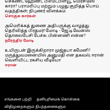
செகண்ட் ஹேண்ட் பிஎம்டபிள்யூ, மெர்சிடீஸ்
காரா? பராமரிப்பு மற்றும் பழுது குறித்த பொய்
வதந்திகள்; நிபுணர் விளக்கம்
சொகுசு கார்கள்
அமெரிக்கத் துணை அதிபருக்கு வாழ்த்து
தெரிவித்த பிரதமர்! மோடி - ஜே.டி.வேன்ஸ்
தொலைபேசி பேச்சு; பின்னணி என்ன?
நரேந்திர மோடி
உயிருடன் இருக்கிறாரா முஜ்தபா கமேனி?
மருத்துவமனையில் அனுமதி என தகவல்; ஈரான்
வெளியிட்ட ரகசிய வீடியோ
ஈரான்
எங்களை பற்றி
தனியுரிமைக் கொள்கை
விதிமுறைகளும் நிபந்தனைகளும்