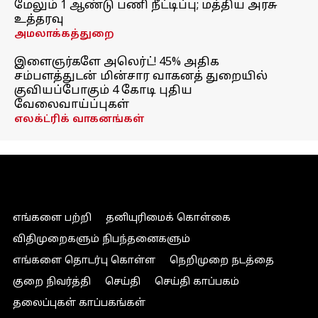
மேலும் 1 ஆண்டு பணி நீட்டிப்பு; மத்திய அரசு
உத்தரவு
அமலாக்கத்துறை
இளைஞர்களே அலெர்ட்! 45% அதிக
சம்பளத்துடன் மின்சார வாகனத் துறையில்
குவியப்போகும் 4 கோடி புதிய
வேலைவாய்ப்புகள்
எலக்ட்ரிக் வாகனங்கள்
எங்களை பற்றி
தனியுரிமைக் கொள்கை
விதிமுறைகளும் நிபந்தனைகளும்
எங்களை தொடர்பு கொள்ள
நெறிமுறை நடத்தை
குறை நிவர்த்தி
செய்தி
செய்தி காப்பகம்
தலைப்புகள் காப்பகங்கள்