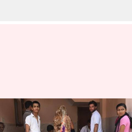
உத்தரகாண்டில் மர்ம
காய்ச்சலுக்கு 10 பேர் பலி!
எழுதியவர்
Oct 14, 2025
05:41 pm
Venkatalakshmi V