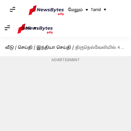
மேலும்
Tamil
Tamil
வீடு
/
செய்தி
/
இந்தியா செய்தி
/
திருநெல்வேலியில் 4 ஆயிரத்திற்கும் மேற்பட்டோரின் ஓட்டுநர் உரிமம் ரத்து - ஆர்.டி.ஓக்கு மாநகர போலீசார் பரிந்துரை
ADVERTISEMENT