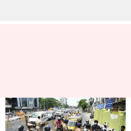
திருநெல்வேலியில் 4
ஆயிரத்திற்கும்
மேற்பட்டோரின் ஓட்டுநர்