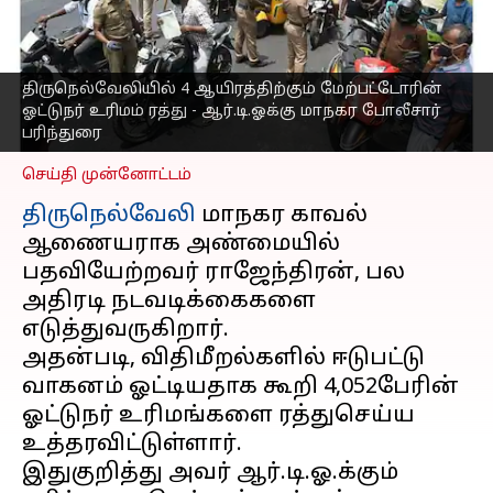
உரிமம் ரத்து - ஆர்.டி.ஓக்கு
மாநகர போலீசார்
பரிந்துரை
திருநெல்வேலியில் 4 ஆயிரத்திற்கும் மேற்பட்டோரின்
எழுதியவர்
Feb 16, 2023
02:48 pm
ஓட்டுநர் உரிமம் ரத்து - ஆர்.டி.ஓக்கு மாநகர போலீசார்
Nivetha P
பரிந்துரை
செய்தி முன்னோட்டம்
திருநெல்வேலி
மாநகர காவல்
ஆணையராக அண்மையில்
பதவியேற்றவர் ராஜேந்திரன், பல
அதிரடி நடவடிக்கைகளை
எடுத்துவருகிறார்.
அதன்படி, விதிமீறல்களில் ஈடுபட்டு
வாகனம் ஓட்டியதாக கூறி 4,052பேரின்
ஓட்டுநர் உரிமங்களை ரத்துசெய்ய
உத்தரவிட்டுள்ளார்.
இதுகுறித்து அவர் ஆர்.டி.ஓ.க்கும்