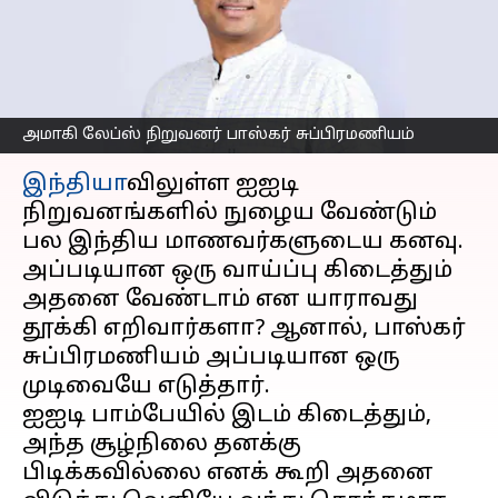
பாஸ்கர் சுப்பிரமணியம்..
யார் இவர்?
எழுதியவர்
May 28, 2023
10:54 am
Prasanna Venkatesh
அமாகி லேப்ஸ் நிறுவனர் பாஸ்கர் சுப்பிரமணியம்
செய்தி முன்னோட்டம்
இந்தியா
விலுள்ள ஐஐடி
நிறுவனங்களில் நுழைய வேண்டும்
பல இந்திய மாணவர்களுடைய கனவு.
அப்படியான ஒரு வாய்ப்பு கிடைத்தும்
அதனை வேண்டாம் என யாராவது
தூக்கி எறிவார்களா? ஆனால், பாஸ்கர்
சுப்பிரமணியம் அப்படியான ஒரு
முடிவையே எடுத்தார்.
ஐஐடி பாம்பேயில் இடம் கிடைத்தும்,
அந்த சூழ்நிலை தனக்கு
பிடிக்கவில்லை எனக் கூறி அதனை