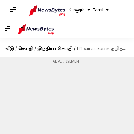
மேலும்
Tamil
Tamil
வீடு
/
செய்தி
/
இந்தியா செய்தி
/
IIT வாய்ப்பை உதறித்தள்ளி சுயதொழில் தொடங்கிய பொறியாளர், பாஸ்கர் சுப்பிரமணியம்.. யார் இவர்?
ADVERTISEMENT