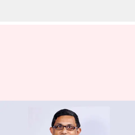
IIT வாய்ப்பை
உதறித்தள்ளி சுயதொழில்
தொடங்கிய பொறியாளர்,