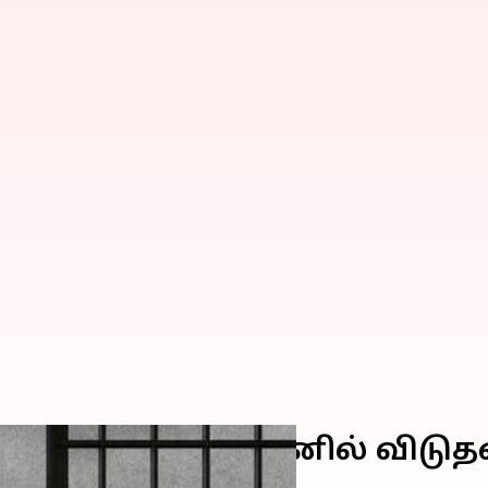
த்திக் கப்பன் ஜாமீனில் வி