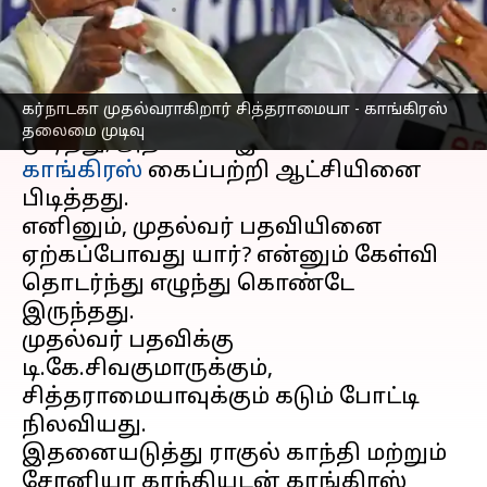
எழுதியவர்
May 18, 2023
11:05 am
Nivetha P
செய்தி முன்னோட்டம்
கர்நாடகா முதல்வராகிறார் சித்தராமையா - காங்கிரஸ்
கர்நாடகா
சட்டசபை தேர்தல் நடந்து
தலைமை முடிவு
முடிந்து, அதில் 135 இடங்களை
காங்கிரஸ்
கைப்பற்றி ஆட்சியினை
பிடித்தது.
எனினும், முதல்வர் பதவியினை
ஏற்கப்போவது யார்? என்னும் கேள்வி
தொடர்ந்து எழுந்து கொண்டே
இருந்தது.
முதல்வர் பதவிக்கு
டி.கே.சிவகுமாருக்கும்,
சித்தராமையாவுக்கும் கடும் போட்டி
நிலவியது.
இதனையடுத்து ராகுல் காந்தி மற்றும்
சோனியா காந்தியுடன் காங்கிரஸ்