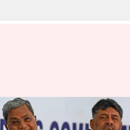
கர்நாடகா முதல்வராகிறார்
சித்தராமையா - காங்கிரஸ்
தலைமை முடிவு