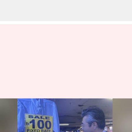
மும்பை லோக்கல் ரயிலில்
பயணம் செய்த ஜப்பானிய
தூதர் - வைரல்