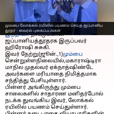
புகைப்படங்கள்
எழுதியவர்
Jun 02, 2023
06:24 pm
Nivetha P
செய்தி முன்னோட்டம்
மும்பை லோக்கல் ரயிலில் பயணம் செய்த ஜப்பானிய
தூதர் - வைரல் புகைப்படங்கள்
இந்தியா
நாட்டுக்கான
ஜப்பானியத்தூதரக இருப்பவர்
ஹிரோஷி சுசுகி.
இவர் நேற்று(ஜூன்.,1)
மும்பை
சென்றுள்ளநிலையில்,மகாராஷ்டிரா
மாநில முதல்வர் ஏக்நாத்ஷிண்டே
அவர்களை மரியாதை நிமித்தமாக
சந்தித்து பேசியுள்ளார்.
பின்னர் அங்கிருந்து மும்பை
சாலைகளில் சாதாரண மனிதர்போல்
நடக்க துவங்கிய இவர், லோக்கல்
ரயிலில் பயணம் செய்துள்ளார்.