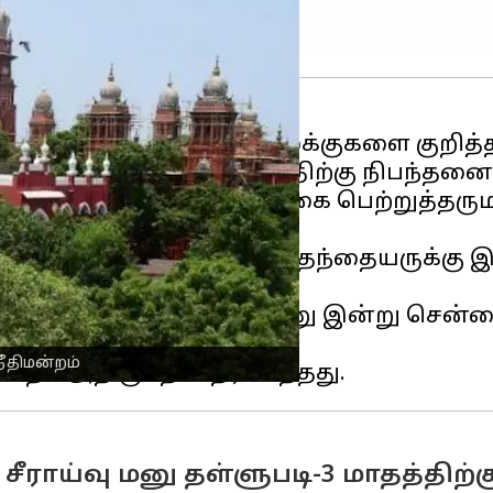
ோரி தொடுக்கப்படும் வழக்குகளை குறித்த க
றம்
குடும்பநல நீதிமன்றத்திற்கு நிபந்தனை வ
ருந்து பராமரிப்பு தொகை பெற்றுத்தருமாற
து வரும் நிலையில், தாய் தந்தையருக்கு
ட்டுள்ளது.
் தாக்கல் செய்த சீராய்வு மனு இன்று செ
ீதிமன்றம்
சீராய்வு மனு தள்ளுபடி-3 மாதத்திற்