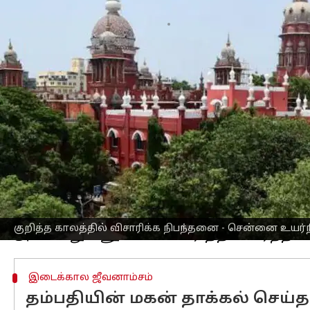
எழுதியவர்
Jan 19, 2023
08:25 am
Nivetha P
செய்தி முன்னோட்டம்
பராமரிப்பு தொகை மற்றும் ஜீவனாம்சம் க
வேண்டுமென்று
சென்னை உயர்நீதிமன்
சென்னையில் ஓர் தம்பதி தனது மகனிடம் இ
ஆண்டு மனு தாக்கல் செய்துள்ளனர்.
இந்த மனு தொடர்ந்து நிலுவையில் இருந்
வழங்க கடந்த 2018ம் ஆண்டு உத்தரவிடப்ப
இதற்கு எதிர்ப்பு தெரிவித்து அந்த மகன
வந்தது.
குறித்த காலத்தில் விசாரிக்க நிபந்தனை - சென்னை உயர்ந
இடைக்கால ஜீவனாம்சம்
தம்பதியின் மகன் தாக்கல் செய்த 