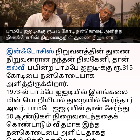
நிறுவனத்தின் துணை
நிறுவனர்
எழுதியவர்
Jun 20, 2023
03:39 pm
Prasanna Venkatesh
பாம்பே ஐஐடி-க்கு ரூ.315 கோடி நன்கொடை அளித்த
இன்ஃபோசிஸ் நிறுவனத்தின் துணை நிறுவனர்
செய்தி முன்னோட்டம்
இன்ஃபோசிஸ்
நிறுவனத்தின் துணை
நிறுவனரான நந்தன் நிலகேனி, தான்
கல்வி
பயின்ற பாம்பே ஐஐடி-க்கு ரூ.315
கோடியை நன்கொடையாக
அளித்திருக்கிறார்.
1973-ல் பாம்பே ஐஐடியில் இளங்கலை
மின் பொறியியல் துறையில் சேர்ந்தார்
அவர். பாம்பே ஐஐடியில் தான் சேர்ந்து
50 ஆண்டுகள் நிறைவடைந்ததைக்
கொண்டாடும் விதமாக இந்த
நன்கொடையை அளிப்பதாகத்