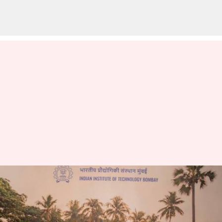
பாம்பே ஐஐடி-க்கு ரூ.315
கோடி நன்கொடை அளித்த
இன்ஃபோசிஸ்