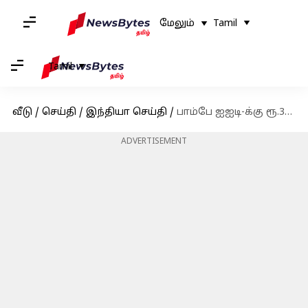
மேலும்
Tamil
Tamil
வீடு
/
செய்தி
/
இந்தியா செய்தி
/
பாம்பே ஐஐடி-க்கு ரூ.315 கோடி நன்கொடை அளித்த இன்ஃபோசிஸ் நிறுவனத்தின் துணை நிறுவனர்
ADVERTISEMENT