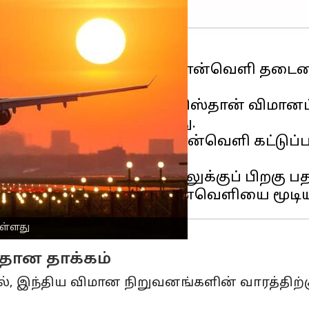
ும் விமானங்கள் மீதான வான்வெளி தடைய
 தடையை நீட்டித்து பாகிஸ்தான் விமானப்
ுடிவு எடுக்கப்பட்டுள்ளது.
்கும் இடையே பரஸ்பர வான்வெளி கட்டுப்ப
டந்த
பயங்கரவாத
தாக்குதலுக்குப் பிறகு
ள்ளது
தான தாக்கம்
ல், இந்திய விமான நிறுவனங்களின் வாரத்திற்கு