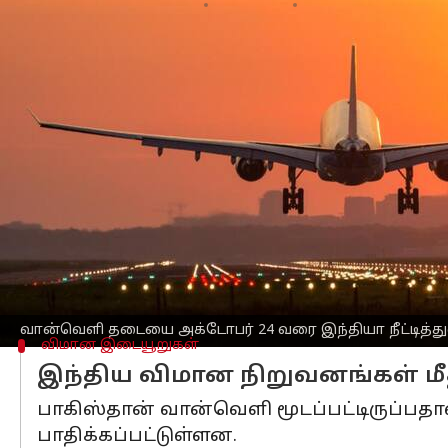
எழுதியவர்
Sep 23, 2025
03:45 pm
Venkatalakshmi V
செய்தி முன்னோட்டம்
பாகிஸ்தான்
விமான நிறுவனங்கள்
மற்ற
நீட்டித்துள்ளது.
இந்திய விமானங்கள் மீதான தனது சொந்த
அறிவிப்பை வெளியிட்டதை அடுத்து இந்த ம
இந்த பரஸ்பர நடவடிக்கை இரு நாடுகளுக
மாதத்தைக் குறிக்கிறது.
ஏப்ரல் மாதம் காஷ்மீரின்
பஹல்காமில்
ந
வான்வெளி தடையை அக்டோபர் 24 வரை இந்தியா நீட்டித்து
விமான இடையூறுகள்
இந்திய விமான நிறுவனங்கள் மீ
பாகிஸ்தான் வான்வெளி மூடப்பட்டிருப்பதா
பாதிக்கப்பட்டுள்ளன.