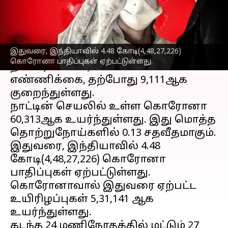
எழுதியவர்
Apr 17, 2023
12:26 pm
Sindhuja SM
செய்தி முன்னோட்டம்
இதுவரை, இந்தியாவில் 4.48 கோடி(4,48,27,226)
நேற்று(ஏப்-16) 10,093ஆக இருந்த
கொரோனா பாதிப்புகள் ஏற்பட்டுள்ளது.
தினசரி
கொரோனா
வின்
எண்ணிக்கை, தற்போது 9,111ஆக
குறைந்துள்ளது.
நாட்டின் செயலில் உள்ள கொரோனா
60,313ஆக உயர்ந்துள்ளது. இது மொத்த
தொற்றுநோய்களில் 0.13 சதவீதமாகும்.
இதுவரை, இந்தியாவில் 4.48
கோடி(4,48,27,226) கொரோனா
பாதிப்புகள் ஏற்பட்டுள்ளது.
கொரோனாவால் இதுவரை ஏற்பட்ட
உயிரிழப்புகள் 5,31,141 ஆக
உயர்ந்துள்ளது.
கடந்த 24 மணிநேரதத்தில் மட்டும் 27