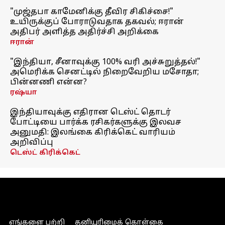
"முஜ்தபா காமேனிக்கு தீவிர சிகிச்சை!"
உயிருக்குப் போராடுவதாக தகவல்; ஈரான்
அதிபர் அளித்த அதிர்ச்சி அறிக்கை
ஈரான்
"இந்தியா, சீனாவுக்கு 100% வரி அச்சுறுத்தல்!"
அமெரிக்க செனட்டில் நிறைவேறிய மசோதா;
பின்னணி என்ன?
ரஷ்யா
இந்தியாவுக்கு எதிரான டெஸ்ட் தொடர்
போட்டியை பார்க்க ரசிகர்களுக்கு இலவச
அனுமதி: இலங்கை கிரிக்கெட் வாரியம்
அறிவிப்பு
டெஸ்ட் கிரிக்கெட்
எங்களை பற்றி
தனியுரிமைக் கொள்கை