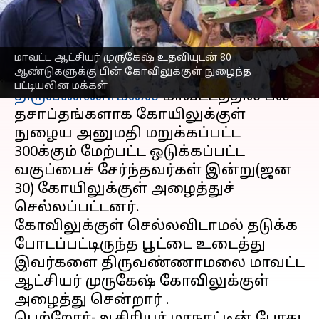
சென்ற மாவட்ட ஆட்சியர்
எழுதியவர்
Jan 30, 2023
04:03 pm
Sindhuja SM
மாவட்ட ஆட்சியர் முருகேஷ் உதவியுடன் 80
செய்தி முன்னோட்டம்
ஆண்டுகளுக்கு பின் கோவிலுக்குள் நுழைந்த
பட்டியலின மக்கள்
திருவண்ணாமலை
மாவட்டத்தில் பல
தசாப்தங்களாக கோயிலுக்குள்
நுழைய அனுமதி மறுக்கப்பட்ட
300க்கும் மேற்பட்ட ஒடுக்கப்பட்ட
வகுப்பைச் சேர்ந்தவர்கள் இன்று(ஜன
30) கோயிலுக்குள் அழைத்துச்
செல்லப்பட்டனர்.
கோவிலுக்குள் செல்லவிடாமல் தடுக்க
போடப்பட்டிருந்த பூட்டை உடைத்து
இவர்களை திருவண்ணாமலை மாவட்ட
ஆட்சியர் முருகேஷ் கோவிலுக்குள்
அழைத்து சென்றார் .