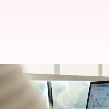
ஜனவரி 1ம் தேதி முதல் அமல
எழுதியவர்
Dec 18, 2023
04:52 pm
Prasanna Venkatesh
செய்தி முன்னோட்டம்
வரும் டிசம்பர் 31ம் தேதிக்கு பிறகு பல்வ