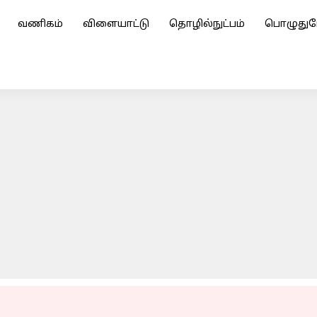
வணிகம்
விளையாட்டு
தொழில்நுட்பம்
பொழுதுப
ல் அமலுக்கு வரும் முக்கிய விதிமுறைகள்
ADVERTISEMENT