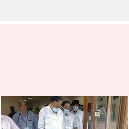
மருத்துவமனையில்
இருந்து டிஸ்ஜார்ஜ்
செய்யப்பட்டார் காங்கிரஸ்