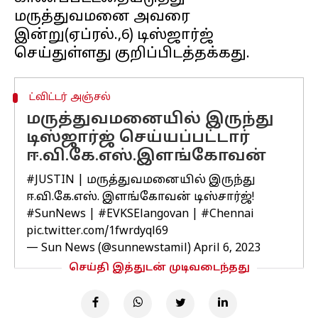
மருத்துவமனை அவரை
இன்று(ஏப்ரல்.,6) டிஸ்ஜார்ஜ்
ட்விட்டர் அஞ்சல்
மருத்துவமனையில் இருந்து
டிஸ்ஜார்ஜ் செய்யப்பட்டார்
ஈ.வி.கே.எஸ்.இளங்கோவன்
#JUSTIN
| மருத்துவமனையில் இருந்து
ஈ.வி.கே.எஸ். இளங்கோவன் டிஸ்சார்ஜ்!
#SunNews
|
#EVKSElangovan
|
#Chennai
pic.twitter.com/1fwrdyql69
— Sun News (@sunnewstamil)
April 6, 2023
செய்தி இத்துடன் முடிவடைந்தது