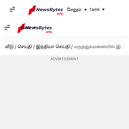
மேலும்
Tamil
Tamil
வீடு
/
செய்தி
/
இந்தியா செய்தி
/
மருத்துவமனையில் இருந்து டிஸ்ஜார்ஜ் செய்யப்பட்டார் காங்கிரஸ் எம்.எல்.ஏ. ஈ.வி.கே.எஸ்.இளங்கோவன்
ADVERTISEMENT