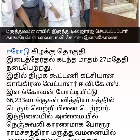
எம்.எல்.ஏ.
ஈ.வி.கே.எஸ்.இளங்கோவன்
எழுதியவர்
Apr 06, 2023
03:28 pm
Nivetha P
மருத்துவமனையில் இருந்து டிஸ்ஜார்ஜ் செய்யப்பட்டார்
காங்கிரஸ் எம்.எல்.ஏ. ஈ.வி.கே.எஸ்.இளங்கோவன்
செய்தி முன்னோட்டம்
ஈரோடு
கிழக்கு தொகுதி
இடைத்தேர்தல் கடந்த மாதம் 27ம்தேதி
நடைபெற்றது.
இதில் திமுக கூட்டணி கட்சியான
காங்கிரஸ் வேட்பாளர் ஈ.வி.கே.எஸ்.
இளங்கோவன் போட்டியிட்டு
66,233வாக்குகள் வித்தியாசத்தில்
பெரும் வெற்றியினை பெற்றார்.
இந்நிலையில் அண்மையில்
நெஞ்சுவலி காரணமாக போரூர்
ராமச்சந்திரா மருத்துவமனையில்