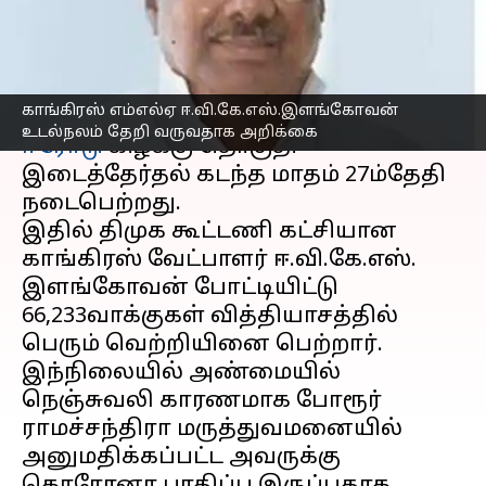
வருவதாக அறிக்கை
எழுதியவர்
Mar 30, 2023
01:39 pm
Nivetha P
செய்தி முன்னோட்டம்
காங்கிரஸ் எம்எல்ஏ ஈ.வி.கே.எஸ்.இளங்கோவன்
உடல்நலம் தேறி வருவதாக அறிக்கை
ஈரோடு
கிழக்கு தொகுதி
இடைத்தேர்தல் கடந்த மாதம் 27ம்தேதி
நடைபெற்றது.
இதில் திமுக கூட்டணி கட்சியான
காங்கிரஸ் வேட்பாளர் ஈ.வி.கே.எஸ்.
இளங்கோவன் போட்டியிட்டு
66,233வாக்குகள் வித்தியாசத்தில்
பெரும் வெற்றியினை பெற்றார்.
இந்நிலையில் அண்மையில்
நெஞ்சுவலி காரணமாக போரூர்
ராமச்சந்திரா மருத்துவமனையில்
அனுமதிக்கப்பட்ட அவருக்கு