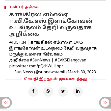
ட்விட்டர் அஞ்சல்
காங்கிரஸ் எம்எல்ஏ
ஈ.வி.கே.எஸ்.இளங்கோவன்
உடல்நலம் தேறி வருவதாக
அறிக்கை
#JUSTIN
| காங்கிரஸ் எம்.எல்.ஏ. EVKS
இளங்கோவன் உடல்நலம் தேறி வருவதாக
மருத்துவமனை நிர்வாகம்
அறிக்கை
#SunNews
|
#EVKSElangovan
pic.twitter.com/pQchWLHhpr
— Sun News (@sunnewstamil)
March 30, 2023
செய்தி இத்துடன் முடிவடைந்தது