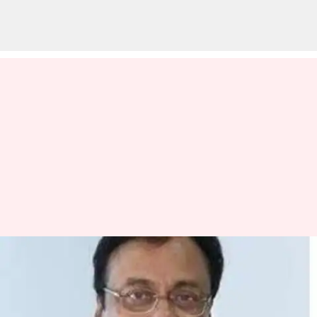
காங்கிரஸ் எம்எல்ஏ
ஈ.வி.கே.எஸ்.இளங்கோவன்
உடல்நலம் தேறி