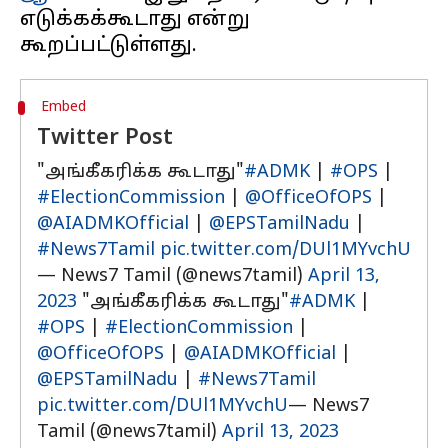
எடுக்கக்கூடாது என்று
Embed
Twitter Post
"அங்கீகரிக்க கூடாது"
#ADMK
|
#OPS
|
#ElectionCommission
|
@OfficeOfOPS
|
@AIADMKOfficial
|
@EPSTamilNadu
|
#News7Tamil
pic.twitter.com/DUl1MYvchU
— News7 Tamil (@news7tamil)
April 13,
2023
"அங்கீகரிக்க கூடாது"
#ADMK
|
#OPS
|
#ElectionCommission
|
@OfficeOfOPS
|
@AIADMKOfficial
|
@EPSTamilNadu
|
#News7Tamil
pic.twitter.com/DUl1MYvchU
— News7
Tamil (@news7tamil)
April 13, 2023