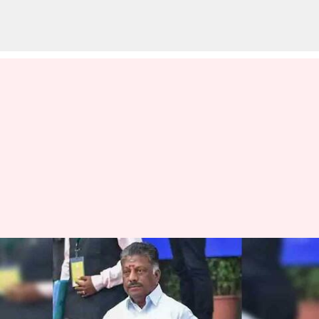
எடப்பாடியை அங்கீகரிக்க
கூடாது - ஓபிஎஸ் சார்பில்
இந்திய தலைமை தேர்தல்