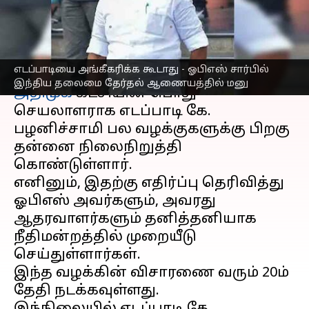
ஆணையத்தில் மனு
எழுதியவர்
Apr 13, 2023
08:39 pm
Nivetha P
செய்தி முன்னோட்டம்
எடப்பாடியை அங்கீகரிக்க கூடாது - ஓபிஎஸ் சார்பில்
இந்திய தலைமை தேர்தல் ஆணையத்தில் மனு
அதிமுக
கட்சியின் பொது
செயலாளராக எடப்பாடி கே.
பழனிச்சாமி பல வழக்குகளுக்கு பிறகு
தன்னை நிலைநிறுத்தி
கொண்டுள்ளார்.
எனினும், இதற்கு எதிர்ப்பு தெரிவித்து
ஓபிஎஸ் அவர்களும், அவரது
ஆதரவாளர்களும் தனித்தனியாக
நீதிமன்றத்தில் முறையீடு
செய்துள்ளார்கள்.
இந்த வழக்கின் விசாரணை வரும் 20ம்
தேதி நடக்கவுள்ளது.