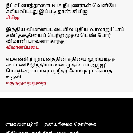
நீட் வினாத்தாளை NTA நிபுணர்கள் வெளியே
கசியவிட்டது இப்படி தான்: சிபிஐ
சிபிஐ
இந்திய விமானப்படையில் புதிய வரலாறு! 'டாப்
கன்' தகுதியைப் பெற்ற முதல் பெண் போர்
விமானி பாவனா காந்த்
விமானப்படை
எம்என்சி நிறுவனத்தின் சதியை முறியடித்த
கூட்டணி! இந்தியாவின் முதல் 'எம்ஆர்ஐ'
மெஷின்; டாடாவும் ஸ்ரீதர் வேம்புவும் செய்த
உதவி
மருத்துவத்துறை
எங்களை பற்றி
தனியுரிமைக் கொள்கை