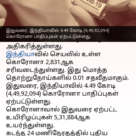
செய்தி முன்னோட்டம்
நேற்று(ஜூன் 6) 124ஆக இருந்த
தினசரி
கொரோனா
வின்
இதுவரை, இந்தியாவில் 4.49 கோடி (4,49,92,094)
கொரோனா பாதிப்புகள் ஏற்பட்டுள்ளது.
எண்ணிக்கை, தற்போது 214ஆக
இந்தியா
வில் செயலில் உள்ள
கொரோனா 2,831ஆக
சரிவடைந்துள்ளது. இது மொத்த
தொற்றுநோய்களில் 0.01 சதவீதமாகும்.
இதுவரை, இந்தியாவில் 4.49 கோடி
(4,49,92,094) கொரோனா பாதிப்புகள்
ஏற்பட்டுள்ளது.
கொரோனாவால் இதுவரை ஏற்பட்ட
உயிரிழப்புகள் 5,31,884ஆக
உயர்ந்துள்ளது.
கடந்த 24 மணிநேரதத்தில் புதிய