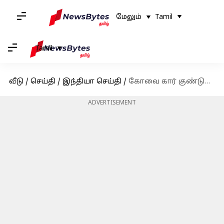
மேலும்
Tamil
Tamil
வீடு
/
செய்தி
/
இந்தியா செய்தி
/
கோவை கார் குண்டுவெடிப்பு சம்பவம்-3 மாநிலங்கள் உள்பட 60க்கும் மேற்பட்ட இடங்களில் என்.ஐ.ஏ.அதிரடி சோதனை
ADVERTISEMENT