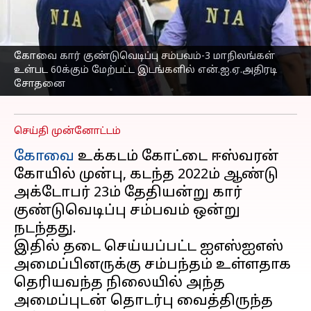
60க்கும் மேற்பட்ட
இடங்களில்
என்.ஐ.ஏ.அதிரடி
கோவை கார் குண்டுவெடிப்பு சம்பவம்-3 மாநிலங்கள்
சோதனை
உள்பட 60க்கும் மேற்பட்ட இடங்களில் என்.ஐ.ஏ.அதிரடி
சோதனை
எழுதியவர்
Feb 15, 2023
11:24 am
Nivetha P
செய்தி முன்னோட்டம்
கோவை
உக்கடம் கோட்டை ஈஸ்வரன்
கோயில் முன்பு, கடந்த 2022ம் ஆண்டு
அக்டோபர் 23ம் தேதியன்று கார்
குண்டுவெடிப்பு சம்பவம் ஒன்று
நடந்தது.
இதில் தடை செய்யப்பட்ட ஐஎஸ்ஐஎஸ்
அமைப்பினருக்கு சம்பந்தம் உள்ளதாக
தெரியவந்த நிலையில் அந்த
அமைப்புடன் தொடர்பு வைத்திருந்த