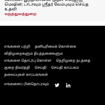
கூட்டணி! இந்தியாவின் முதல் 'எம்ஆர்ஐ'
மெஷின்; டாடாவும் ஸ்ரீதர் வேம்புவும் செய்த
உதவி
மருத்துவத்துறை
எங்களை பற்றி
தனியுரிமைக் கொள்கை
விதிமுறைகளும் நிபந்தனைகளும்
எங்களை தொடர்பு கொள்ள
நெறிமுறை நடத்தை
குறை நிவர்த்தி
செய்தி
செய்தி காப்பகம்
தலைப்புகள் காப்பகங்கள்
எங்களைப் பின்தொடரவும்