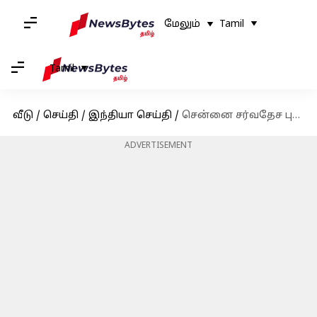
மேலும்
Tamil
Tamil
வீடு
/
செய்தி
/
இந்தியா செய்தி
/
சென்னை சர்வதேச புத்தக கண்காட்சியில் முதல்வர் - மொழிபெயர்க்கப்பட்ட நூல்களை வெளியிட்டார்
ADVERTISEMENT