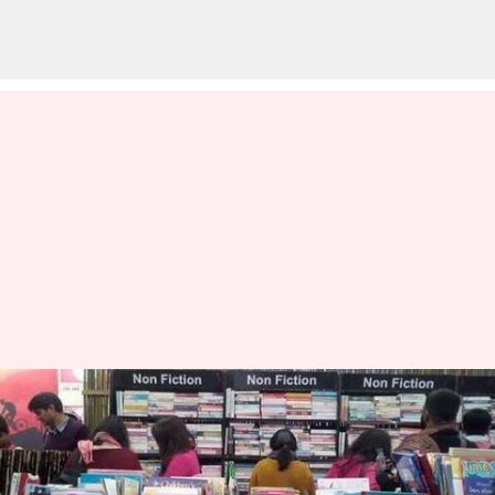
சென்னை சர்வதேச புத்தக
கண்காட்சியில் முதல்வர் -
மொழிபெயர்க்கப்பட்ட