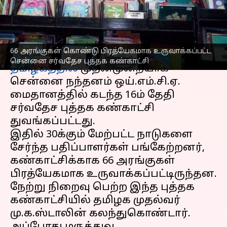
நூல்களை வெளியிட்டார்
எழுதியவர்
Jan 19, 2023
05:37 pm
Nivetha P
செய்தி முன்னோட்டம்
66 அரங்குகள் கொண்டு பிரத்யேகமாக உருவாக்கப்பட்ட
சென்னை சர்வதேச புத்தக கண்காட்சி
தமிழகத்தில்
முதன்முறையாக
சென்னை நந்தனம் ஒய்.எம்.சி.ஏ.
மைதானத்தில் கடந்த 16ம் தேதி
சர்வதேச புத்தக கண்காட்சி
துவங்கப்பட்டது.
இதில் 30க்கும் மேற்பட்ட நாடுகளை
சேர்ந்த பதிப்பாளர்கள் பங்கேற்றனர்,
கண்காட்சிக்காக 66 அரங்குகள்
பிரத்யேகமாக உருவாக்கப்பட்டிருந்தன.
நேற்று நிறைவு பெற்ற இந்த புத்தக
கண்காட்சியில் தமிழக முதல்வர்
மு.க.ஸ்டாலின் கலந்துகொண்டார்.