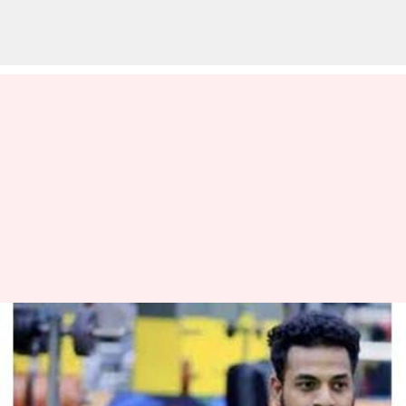
சென்னை ஆவடியில்
உடற்பயிற்சியாளர் ரத்த
வாந்தி எடுத்து உயிரிழப்பு