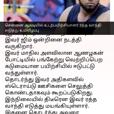
எழுதியவர்
Mar 29, 2023
01:56 pm
Nivetha P
செய்தி முன்னோட்டம்
சென்னை ஆவடியில் உடற்பயிற்சியாளர் ரத்த வாந்தி
சென்னை
ஆவடியை சேர்ந்தவர்
எடுத்து உயிரிழப்பு
ஆகாஷ்(25), உடற்பயிற்சியாளரான
இவர் ஜிம் ஒன்றினை நடத்தி
வருகிறார்.
இவர் மாநில அளவிலான ஆணழகன்
போட்டியில் பங்கேற்று வெற்றிப்பெற
கடுமையான பயிற்சியில் ஈடுபட்டு
வந்துள்ளார்.
தொடர்ந்து இவர் அதிகளவில்
ஸ்டெராய்டு ஊசிகளை செலுத்தி
கொண்டதாகவும் கூறப்படுகிறது.
இந்நிலையில் திடீரென இவர் ரத்த
வாந்தி எடுத்து மயங்கியுள்ளார்.
இதனை தொடர்ந்து அவரை