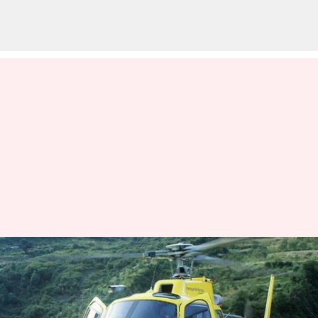
சார் தாம் யாத்திரை:
ஹெலிகாப்டர்
சேவைகளை மீண்டும்