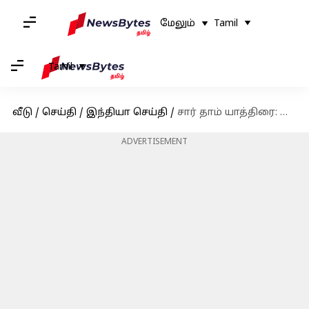
மேலும்
Tamil
Tamil
வீடு
/
செய்தி
/
இந்தியா செய்தி
/
சார் தாம் யாத்திரை: ஹெலிகாப்டர் சேவைகளை மீண்டும் தொடங்க DGCA அனுமதி
ADVERTISEMENT