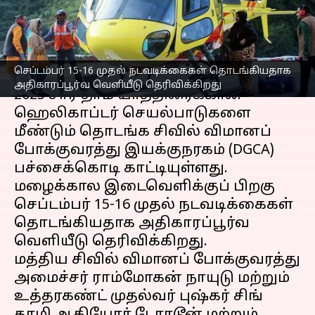
தொடங்க DGCA அனுமதி
எழுதியவர்
Sep 19, 2025
02:06 pm
Venkatalakshmi V
செய்தி முன்னோட்டம்
செப்டம்பர் 15-16 முதல் நடவடிக்கைகள் தொடங்கியதாக
அதிகாரப்பூர்வ வெளியீடு தெரிவிக்கிறது
2025 சார் தாம் யாத்திரைக்கான
ஹெலிகாப்டர் செயல்பாடுகளை
மீண்டும் தொடங்க சிவில் விமானப்
போக்குவரத்து இயக்குநரகம் (DGCA)
பச்சைக்கொடி காட்டியுள்ளது.
மழைக்கால இடைவெளிக்குப் பிறகு
செப்டம்பர் 15-16 முதல் நடவடிக்கைகள்
தொடங்கியதாக அதிகாரப்பூர்வ
வெளியீடு தெரிவிக்கிறது.
மத்திய சிவில் விமானப் போக்குவரத்து
அமைச்சர் ராம்மோகன் நாயுடு மற்றும்
உத்தரகண்ட் முதல்வர் புஷ்கர் சிங்