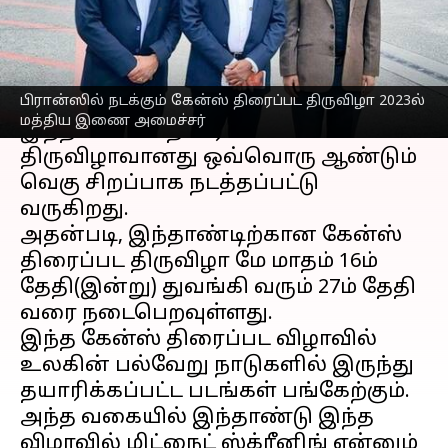
எழுதியவர்
May 16, 2023
03:03 pm
Nivetha P
செய்தி முன்னோட்டம்
பிரான்ஸில் நடக்கும் கேன்ஸ் திரைப்பட திருவிழா 2023ல்
பிரான்ஸ்
நாட்டில் ஒவ்வொரு ஆண்டும்
மத்திய இணை அமைச்சர்
இந்த கேன்ஸ் திரைப்பட
திருவிழாவானது ஒவ்வொரு ஆண்டும்
வெகு சிறப்பாக நடத்தப்பட்டு
வருகிறது.
அதன்படி, இந்தாண்டிற்கான கேன்ஸ்
திரைப்பட திருவிழா மே மாதம் 16ம்
தேதி(இன்று) துவங்கி வரும் 27ம் தேதி
வரை நடைபெறவுள்ளது.
இந்த கேன்ஸ் திரைப்பட விழாவில்
உலகின் பல்வேறு நாடுகளில் இருந்து
தயாரிக்கப்பட்ட படங்கள் பங்கேற்கும்.
அந்த வகையில் இந்தாண்டு இந்த
விழாவில் மிட்நைட் ஸ்க்ரீனிங் என்னும்