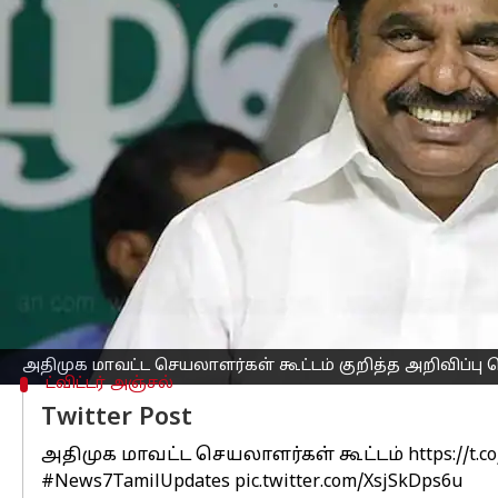
எழுதியவர்
Apr 18, 2023
01:52 pm
Nivetha P
செய்தி முன்னோட்டம்
அதிமுக
மாவட்ட செயலாளர்கள் கூட்டம் வ
பழனிச்சாமி அவர்கள் தற்போது அறிவித்த
இந்த கூட்டமானது சென்னை ராயப்பேட
மணியளவில் நடக்கவுள்ளது என்றும் கூறப
இந்த மாவட்ட செயலாளர்கள் கூட்டத்தில்
ஆலோசிக்கப்படவுள்ளது என்றும் தகவல்க
அதிமுக கட்சிக்கு
எடப்பாடி கே பழனிச்சா
அதிமுக மாவட்ட செயலாளர்கள் கூட்டம் குறித்த அறிவிப்ப
ட்விட்டர் அஞ்சல்
Twitter Post
அதிமுக மாவட்ட செயலாளர்கள் கூட்டம்
https://t
#News7TamilUpdates
pic.twitter.com/XsjSkDps6u