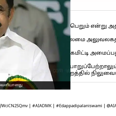
ரும் ஏப்ரல் 20ம் தேதி நடைபெறும் என்று
ுள்ளார்.
்டையில் உள்ள அதிமுக தலைமை அலுவலகத்
்பட்டுள்ளது.
 நாடாளுமன்ற தேர்தல் பூத் கமிட்டி அமைப்
ள் தெரிவிக்கிறது.
மி
பொது செயலாளராக பொறுப்பேற்றாலும், 
ு வெளியானது
.co/WciCN2SQmv
|
#AIADMK
|
#Edappadipalaniswami
|
@AIA