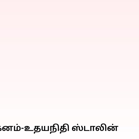
கனம்-உதயநிதி ஸ்டாலின்