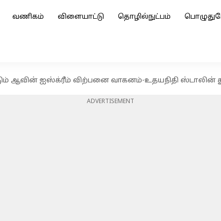
வணிகம்
விளையாட்டு
தொழில்நுட்பம்
பொழுதுப
ம் ஆவின் ஐஸ்க்ரீம் விற்பனை வாகனம்-உதயநிதி ஸ்டாலின் த
ADVERTISEMENT