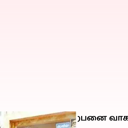
ின் ஐஸ்க்ரீம் விற்பனை வா