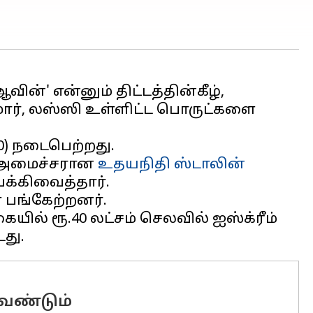
ன்' என்னும் திட்டத்தின்கீழ்,
, மோர், லஸ்ஸி உள்ளிட்ட பொருட்களை
0) நடைபெற்றது.
றை அமைச்சரான
உதயநிதி ஸ்டாலின்
க்கிவைத்தார்.
் பங்கேற்றனர்.
ல் ரூ.40 லட்சம் செலவில் ஐஸ்க்ரீம்
வேண்டும்