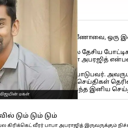
ஜய், தனது மகள் ஜெயவீணாவை, ஒரு இளம் 
ச்சல் வீராங்கனை ஆவர். பல தேசிய போட்டி
ு கிரிக்கெட் வீரர், பாபா அபரஜித் என்பவரு
ழ்நாடு அணிக்காக விளையாடுபவர். அவரும்
பாக விளையாடி உள்ளார் என செய்திகள் தெரி
 விஜயின் மகள்
் டும் டும் டும்
ிரிக்கெட் வீரர் பாபா அபராஜித் இருவருக்கும் நிச்சய