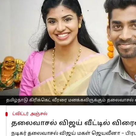
எழுதியவர்
Jan 28, 2023
03:48 pm
Venkatalakshmi V
செய்தி முன்னோட்டம்
பிரபல
கோலிவுட்
நடிகரான தலைவாசல் வி
நிச்சயித்து இருக்கிறார்.
'தலைவாசல்' விஜய்யின் மகளும் ஒரு நீ
இந்நிலையில், ஜெயவீணாவிற்கும் தமிழ்நாட
நடந்துள்ளது.
பாபா அபரஜித், ரஞ்சி கோப்பையில் தமி
கிரிக்கெட் போட்டியில், இந்தியா சார்
தமிழ்நாடு கிரிக்கெட் வீரரை மனக்கவிருக்கும் தலைவாசல்
ட்விட்டர் அஞ்சல்
தலைவாசல் விஜய் வீட்டில் விரைவில
நடிகர் தலைவாசல் விஜய் மகள் ஜெயவீனா – பிரபல க