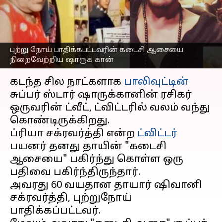
நிறைவேற்றிய
ஷாருக்கான்!
எழுதியவர்
May 24, 2023
11:45 am
Arul Jothe
புற்று நோய் பாதிக்கபட்டவரின் கடைசி ஆசையை
நிறைவேற்றிய ஷாருக் கான்
செய்தி முன்னோட்டம்
கடந்த சில நாட்களாக
பாலிவுட்டின்
சுப்பர் ஸ்டார் ஷாருக்கானின் ரசிகர்
ஒருவரின் ட்வீட், ட்விட்டரில் வலம் வந்து
கொண்டிருக்கிறது.
ப்ரியா சக்ரவர்த்தி என்ற
ட்விட்டர்
பயனர் தனது தாயின் "கடைசி
ஆசையை" பகிர்ந்து கொள்ள ஒரு
பதிவை பகிர்ந்திருந்தார்.
அவரது 60 வயதான தாயார் ஷிவானி
சக்ரவர்த்தி, புற்றுநோய்
பாதிக்கப்பட்டவர்.