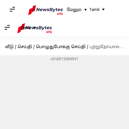
மேலும்
Tamil
Tamil
வீடு
/
செய்தி
/
பொழுதுபோக்கு செய்தி
/
புற்றுநோயால் பாதிக்கப்பட்ட ரசிகரின் 'கடைசி ஆசையை' நிறைவேற்றிய ஷாருக்கான்!
ADVERTISEMENT