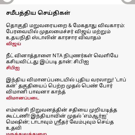
சமீபத்திய செய்திகள்
தொகுதி மறுவரையறை & மேகதாது விவகாரம்:
பேரவையில் முதலமைச்சர் விஜய் மற்றும்
உதயநிதி ஸ்டாலின் காரசார விவாதம்
விஜய்
நீட் வினாத்தாளை NTA நிபுணர்கள் வெளியே
கசியவிட்டது இப்படி தான்: சிபிஐ
சிபிஐ
இந்திய விமானப்படையில் புதிய வரலாறு! 'டாப்
கன்' தகுதியைப் பெற்ற முதல் பெண் போர்
விமானி பாவனா காந்த்
விமானப்படை
எம்என்சி நிறுவனத்தின் சதியை முறியடித்த
கூட்டணி! இந்தியாவின் முதல் 'எம்ஆர்ஐ'
மெஷின்; டாடாவும் ஸ்ரீதர் வேம்புவும் செய்த
உதவி
மருத்துவத்துறை