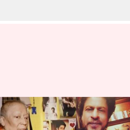
புற்றுநோயால்
பாதிக்கப்பட்ட ரசிகரின்
'கடைசி ஆசையை'