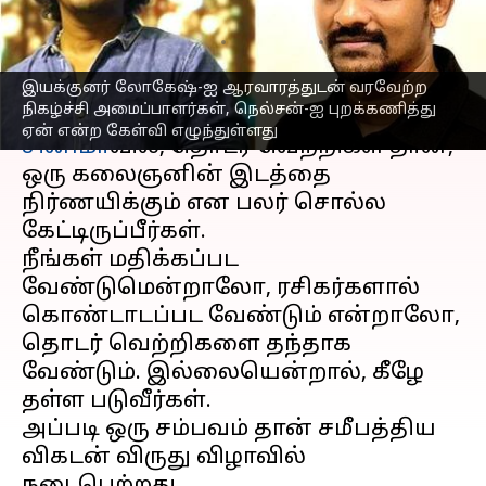
இயக்குனர் நெல்சன்?
எழுதியவர்
Mar 31, 2023
11:30 am
Venkatalakshmi V
இயக்குனர் லோகேஷ்-ஐ ஆரவாரத்துடன் வரவேற்ற
செய்தி முன்னோட்டம்
நிகழ்ச்சி அமைப்பாளர்கள், நெல்சன்-ஐ புறக்கணித்து
ஏன் என்ற கேள்வி எழுந்துள்ளது
சினிமா
வில், தொடர் வெற்றிகள் தான்,
ஒரு கலைஞனின் இடத்தை
நிர்ணயிக்கும் என பலர் சொல்ல
கேட்டிருப்பீர்கள்.
நீங்கள் மதிக்கப்பட
வேண்டுமென்றாலோ, ரசிகர்களால்
கொண்டாடப்பட வேண்டும் என்றாலோ,
தொடர் வெற்றிகளை தந்தாக
வேண்டும். இல்லையென்றால், கீழே
தள்ள படுவீர்கள்.
அப்படி ஒரு சம்பவம் தான் சமீபத்திய
விகடன் விருது விழாவில்