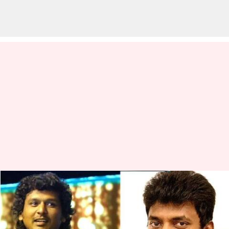
விகடன் விருதுகள்
விழாவில்
புறக்கணிக்கப்பட்டாரா