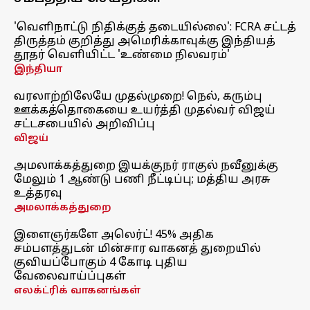
'வெளிநாட்டு நிதிக்குத் தடையில்லை': FCRA சட்டத்
திருத்தம் குறித்து அமெரிக்காவுக்கு இந்தியத்
தூதர் வெளியிட்ட 'உண்மை நிலவரம்'
இந்தியா
வரலாற்றிலேயே முதல்முறை! நெல், கரும்பு
ஊக்கத்தொகையை உயர்த்தி முதல்வர் விஜய்
சட்டசபையில் அறிவிப்பு
விஜய்
அமலாக்கத்துறை இயக்குநர் ராகுல் நவீனுக்கு
மேலும் 1 ஆண்டு பணி நீட்டிப்பு; மத்திய அரசு
உத்தரவு
அமலாக்கத்துறை
இளைஞர்களே அலெர்ட்! 45% அதிக
சம்பளத்துடன் மின்சார வாகனத் துறையில்
குவியப்போகும் 4 கோடி புதிய
வேலைவாய்ப்புகள்
எலக்ட்ரிக் வாகனங்கள்