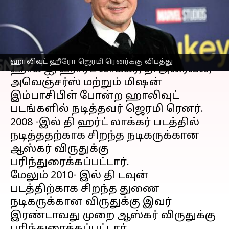
சிக்கி கவலைக்கிடம்
எழுதியவர்
Jan 03, 2023
03:36 pm
Saranya Shankar
செய்தி முன்னோட்டம்
ஹாலிவுட் ஹீரோ ஜெரமி ரெனர்க்கு விபத்து
ஹாக் ஐ, ஹார்ட் லாக்கர், தி அரைவல்,
அவெஞ்சர்ஸ் மற்றும் மிஷன்
இம்பாசிபிள் போன்ற ஹாலிவுட்
படங்களில் நடித்தவர் ஜெரமி ரெனர்.
2008 -இல் தி ஹர்ட் லாக்கர் படத்தில்
நடித்ததற்காக சிறந்த நடிகருக்கான
ஆஸ்கர் விருதுக்கு
பரிந்துரைக்கப்பட்டார்.
மேலும் 2010- இல் தி டவுன்
படத்திற்காக சிறந்த துணை
நடிகருக்கான விருதுக்கு இவர்
இரண்டாவது முறை ஆஸ்கர் விருதுக்கு