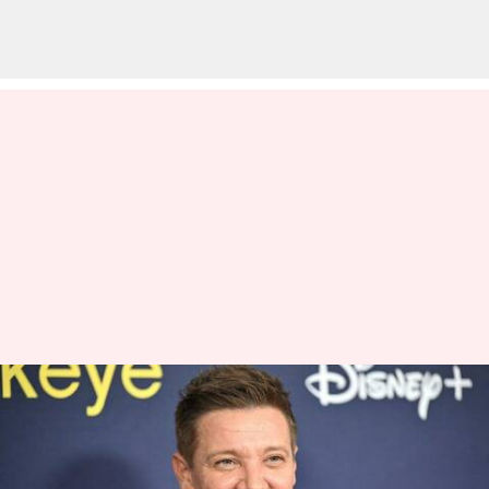
அவெஞ்சர்ஸ் படத்தில்
நடித்த ஹாலிவுட் ஹீரோ
ஜெரமி ரெனர் விபத்தில்