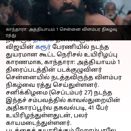
விளம்பர நிகழ்வு ரத்து
எழுதியவர்
Sep 29, 2025
07:34 pm
Sekar Chinnappan
செய்தி முன்னோட்டம்
காந்தாரா: அத்தியாயம் 1 சென்னை விளம்பர நிகழ்வு
ரத்து
நடிகரும்
தவெக
தலைவருமான
விஜயின்
கரூர்
பேரணியில் நடந்த
துயரமான கூட்ட நெரிசல் உயிரிழப்பு
காரணமாக, காந்தாரா: அத்தியாயம் 1
திரைப்படத்தின் படக்குழுவினர்
சென்னையில் நடத்தவிருந்த விளம்பர
நிகழ்வை ரத்து செய்துள்ளனர்.
சனிக்கிழமை (செப்டம்பர் 27) நடந்த
இந்தச் சம்பவத்தில் காவல்துறையின்
அதிகாரப்பூர்வ தகவல்படி, 41 பேர்
உயிரிழந்துள்ளதுடன், பலர்
காயமடைந்துள்ளனர்.