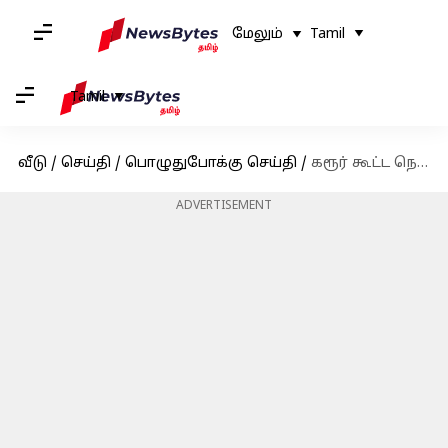
மேலும்
Tamil
Tamil
வீடு
/
செய்தி
/
பொழுதுபோக்கு செய்தி
/
கரூர் கூட்ட நெரிசல் எதிரொலி; காந்தாரா: அத்தியாயம் 1 சென்னை விளம்பர நிகழ்வு ரத்து
ADVERTISEMENT