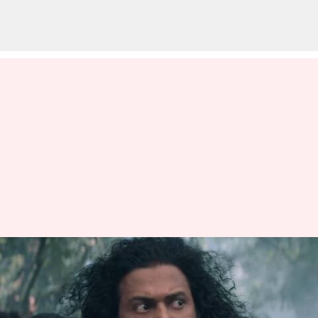
கரூர் கூட்ட நெரிசல்
எதிரொலி; காந்தாரா:
அத்தியாயம் 1 சென்னை