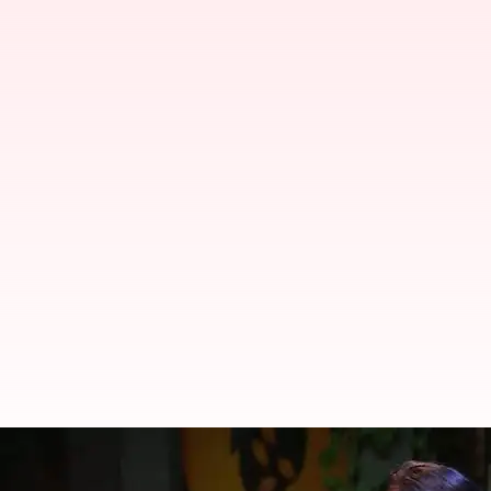
பிக் பாஸ் தமிழ் சீசன் 9: ம
வெளியேற்றம்?