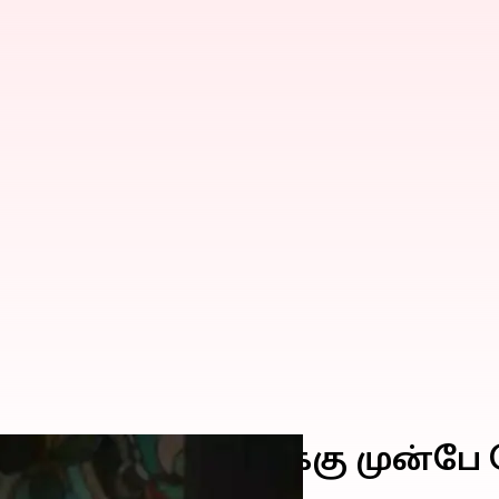
ுதல் வார எவிக்ஷனுக்கு முன்ப