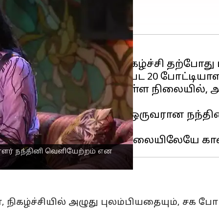
ய
பிக் பாஸ் தமிழ்
சீசன் 9 நிகழ்ச்சி தற்போது
ீன் காந்தி, வி.ஜே.பாரு உட்பட 20 போட்டி
ோபர் 11) படமாக்கப்பட உள்ள நிலையில், அ
கின்றன.
, போட்டியாளர்களில் ஒருவரான நந்தினி 
ார்.
யாளர் நந்தினி வெளியேற்றம் என
ிகழ்ச்சியில் அழுது புலம்பியதையும், சக போ