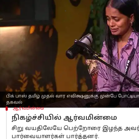
எழுதியவர்
Oct 10, 2025
08:52 pm
Sekar Chinnappan
செய்தி முன்னோட்டம்
விஜய் டிவி
யில் கடந்த வாரம் தொடங்கி
வாட்டர்மெலன் திவாகர், இயக்குநர் பிரவ
முதல் வார எவிக்ஷன் சனிக்கிழமை (அக்ட
நிகழ்ந்துள்ளதாகத் தகவல்கள் தெரிவிக்
இதுதொடர்பாக வெளியான தகவல்களின்படி
பாஸ் வீட்டை விட்டு வெளியேற்றப்பட்டுள்ள
பிக் பாஸ் தமிழ் முதல் வார எவிக்ஷனுக்கு முன்பே போட்டி
தகவல்
ஆர்வமின்மை
நிகழ்ச்சியில் ஆர்வமின்மை
சிறு வயதிலேயே பெற்றோரை இழந்த அவர், ந
பார்வையாளர்கள் பார்த்தனர்.