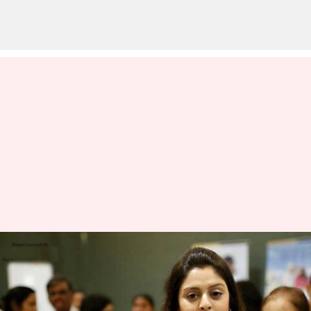
ஒரே போன் காலில், ஒரு
லட்சத்தை இழந்த நடிகை
நக்மா