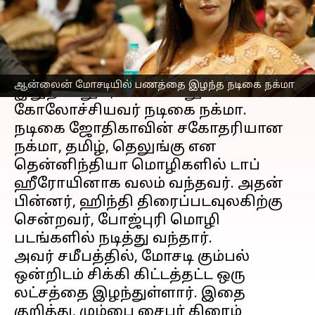
எழுதியவர்
Mar 09, 2023
10:11 am
Venkatalakshmi V
செய்தி முன்னோட்டம்
தமிழ் சினிமா
வில் 90-களின்
ஆன்லைன் மோசடியில் பணத்தை இழந்த நடிகை நக்மா
இறுதியிலும், 2000-களிலும்
கோலோச்சியவர் நடிகை நக்மா.
நடிகை ஜோதிகாவின் சகோதரியான
நக்மா, தமிழ், தெலுங்கு என
தென்னிந்தியா மொழிகளில் டாப்
ஹீரோயினாக வலம் வந்தவர். அதன்
பின்னர், ஹிந்தி திரைப்படவுலகிற்கு
சென்றவர், போஜ்புரி மொழி
படங்களில் நடித்து வந்தார்.
அவர் சமீபத்தில், மோசடி கும்பல்
ஒன்றிடம் சிக்கி கிட்டத்தட்ட ஒரு
லட்சத்தை இழந்துள்ளார். இதை
குறித்து, மும்பை சைபர் கிரைம்