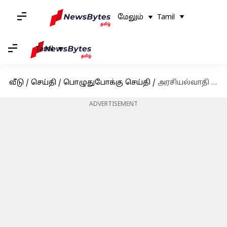
மேலும்
Tamil
Tamil
வீடு
/
செய்தி
/
பொழுதுபோக்கு செய்தி
/
அரசியல்வாதி மகனுடன் திருமணமா? நடிகை மேகா ஆகாஷின் தாய் விளக்கம்
ADVERTISEMENT