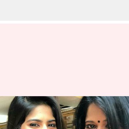
அரசியல்வாதி மகனுடன்
திருமணமா? நடிகை மேகா
ஆகாஷின் தாய் விளக்கம்