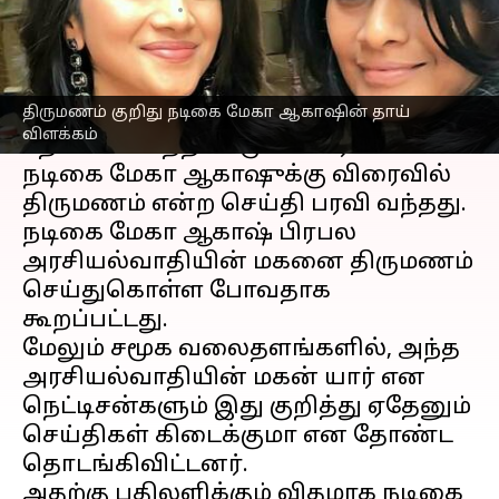
எழுதியவர்
Jun 09, 2023
03:39 pm
Arul Jothe
செய்தி முன்னோட்டம்
திருமணம் குறிது நடிகை மேகா ஆகாஷின் தாய்
கோலிவுட்
டில் 'எனை நோக்கி பாயும்
விளக்கம்
தோட்டா' படத்தின் மூலம் பிரபலமான
நடிகை மேகா ஆகாஷுக்கு விரைவில்
திருமணம் என்ற செய்தி பரவி வந்தது.
நடிகை மேகா ஆகாஷ் பிரபல
அரசியல்வாதியின் மகனை திருமணம்
செய்துகொள்ள போவதாக
கூறப்பட்டது.
மேலும் சமூக வலைதளங்களில், அந்த
அரசியல்வாதியின் மகன் யார் என
நெட்டிசன்களும் இது குறித்து ஏதேனும்
செய்திகள் கிடைக்குமா என தோண்ட
தொடங்கிவிட்டனர்.
அதற்கு பதிலளிக்கும் விதமாக நடிகை