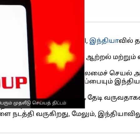
மமான வின்குரூப் ஜேஎஸ்சி,
இந்தியா
வில் 
து.
ில் நுழைவதுடன், பசுமை ஆற்றல் மற்றும் 
்ஃபாஸ்ட் ஏசியாவின் தலைமைச் செயல் அ
 முழு சுற்றுச்சூழல் அமைப்பையும் இந்தி
ஏக்கருக்கு மேல் நிலங்களைத் தேடி வருவதா
ும் முதலீடு செய்யத் திட்டம்
ூறினார்.
ளை நடத்தி வருகிறது, மேலும், இந்தியாவி