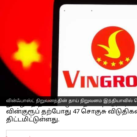
எழுதியவர்
Sep 06, 2025
06:56 pm
Sekar Chinnappan
செய்தி முன்னோட்டம்
வியட்நாமின்
மிகப்பெரிய தனியார் குழு
நோக்கத்தில் திட்டங்களை அறிவித்துள்ள
வாகனம் மற்றும் விருந்தோம்பல் துறைகள
கவனம் செலுத்த உள்ளது.
வின்குரூப்பின் துணை நிறுவனமான வின
வின்குரூப் தலைவர், தனது நிறுவனத்தின்
தெரிவித்தார்.
ஸ்மார்ட் நகரத் திட்டங்களுக்காக 2,000 
வின்ஃபாஸ்ட் நிறுவனத்தின் தாய் நிறுவனம் இந்தியாவில் பெர
நுழையத் திட்டமிட்டுள்ளதாகவும் அவர் க
வின்குரூப் தற்போது 47 சொகுசு விடுதிக