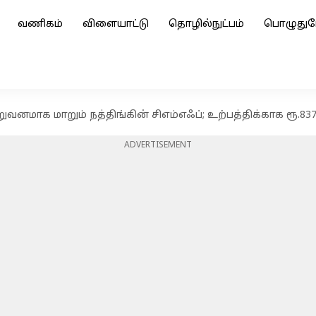
வணிகம்
விளையாட்டு
தொழில்நுட்பம்
பொழுதுப
றுவனமாக மாறும் நத்திங்கின் சிஎம்எஃப்; உற்பத்திக்காக ரூ.83
ADVERTISEMENT