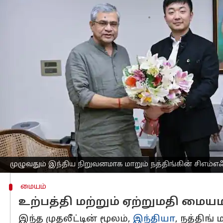
எழுதியவர்
Sep 25, 2025
05:06 pm
Sekar Chinnappan
செய்தி முன்னோட்டம்
லண்டனைச் சேர்ந்த
தொழில்நுட்ப
நிறு
நிறுவனத்தை ஒரு சுதந்திரமான நிறுவனமா
சிஎம்எஃப்பின் உலகளாவிய செயல்பாடுகள்,
செயல்படும் என்று நத்திங் அறிவித்துள்ள
இந்த இலக்கை அடைய, இந்திய மின்னணு 
நத்திங் ஒரு கூட்டுத் தொழில் ஒப்பந்தத்தி
இந்த ஒப்பந்தத்தின் கீழ், இரு நிறுவனங்
முழுவதும் இந்திய நிறுவனமாக மாறும் நத்திங்கின் சிஎம்எஃ
மையம்
உற்பத்தி மற்றும் ஏற்றுமதி மைய
இந்த முதலீட்டின் மூலம்,
இந்தியா
, நத்திங