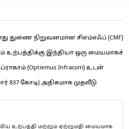
தனது துணை நிறுவனமான சிஎம்எஃப் (CMF)
ும் உற்பத்திக்கு இந்தியா ஒரு மையமாகச்
காம் (Optiemus Infracom) உடன்
ார் ₹837 கோடி) அதிகமாக முதலீடு
ாவிய உற்பத்தி மற்றும் ஏற்றுமதி மையமாக