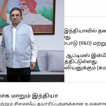
வனமான
நத்திங்
(Nothing), இந்தியாவில் 
க நிறுவ திட்டமிட்டுள்ளது.
 ஆராய்ச்சி மற்றும் மேம்பாடு (R&D) மற்ற
து.
உற்பத்தி நிறுவனமான ஆப்டிமஸ் இன்ஃப்ரா
ல் (Joint Venture) கையெழுத்திட்டுள்ளது.
களும் இணைந்து $100 மில்லியனுக்கும் (சும
ப்
மாக மாறும் இந்தியா
் மற்றும் சிஎம்எஃப் தயாரிப்புகளுக்கான உலகள