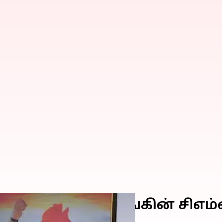
க மாறும் நத்திங்கின் சிஎம்எ