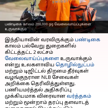
வேலைவாய்ப்புகளை
உருவாக்கும் என கணிப்பு
எழுதியவர்
Sep 26, 2025
01:31 pm
Venkatalakshmi V
பண்டிகை காலம் 200,000 gig வேலைவாய்ப்புகளை
உருவாக்கும்
செய்தி முன்னோட்டம்
இந்தியாவின் வரவிருக்கும்
பண்டிகை
காலம் பல்வேறு துறைகளில்
கிட்டத்தட்ட 2 லட்சம்
வேலைவாய்ப்புகளை
உருவாக்கும்
என்று உலகளாவிய
தொழில்நுட்பம்
மற்றும் டிஜிட்டல் திறமை தீர்வுகள்
வழங்குநரான NLB சேவைகள்
அறிக்கை தெரிவித்துள்ளது.
பணியமர்த்தல் அதிகரிப்பு
முக்கியமாக விரைவான
வர்த்தகம்
மற்றும் மூன்றாம் தரப்பு தளவாடத்