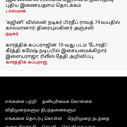
ஆன்லைனில் டாஸ்மாக் மதுபானம் முன்பதிவு:
புதிய இணையதளம் தொடக்கம்
டாஸ்மாக்
'கஜினி' வில்லன் நடிகர் பிரதீப் ராவத் 74 வயதில்
காலமானார்: திரையுலகினர் அஞ்சலி
நடிகர்
கார்த்திக் சுப்பராஜின் 10-வது படம் 'டோரதி':
கீர்த்தி சுரேஷ் நடிப்பில் இசையமைக்கிறார்
இளையராஜா; ரிலீஸ் தேதி அறிவிப்பு
கார்த்திக் சுப்புராஜ்
எங்களை பற்றி
தனியுரிமைக் கொள்கை
விதிமுறைகளும் நிபந்தனைகளும்
எங்களை தொடர்பு கொள்ள
நெறிமுறை நடத்தை