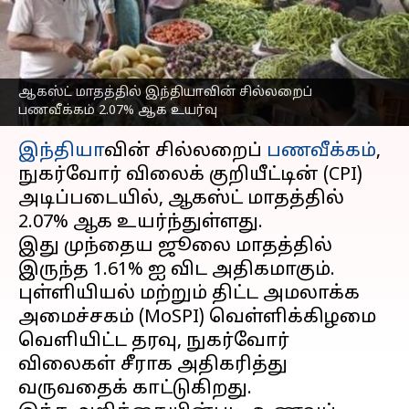
உயர்வு; உணவுப்
பணவீக்கத்திலும் மாற்றம்
எழுதியவர்
Sep 12, 2025
05:22 pm
Sekar Chinnappan
ஆகஸ்ட் மாதத்தில் இந்தியாவின் சில்லறைப்
பணவீக்கம் 2.07% ஆக உயர்வு
செய்தி முன்னோட்டம்
இந்தியா
வின் சில்லறைப்
பணவீக்கம்
,
நுகர்வோர் விலைக் குறியீட்டின் (CPI)
அடிப்படையில், ஆகஸ்ட் மாதத்தில்
2.07% ஆக உயர்ந்துள்ளது.
இது முந்தைய ஜூலை மாதத்தில்
இருந்த 1.61% ஐ விட அதிகமாகும்.
புள்ளியியல் மற்றும் திட்ட அமலாக்க
அமைச்சகம் (MoSPI) வெள்ளிக்கிழமை
வெளியிட்ட தரவு, நுகர்வோர்
விலைகள் சீராக அதிகரித்து
வருவதைக் காட்டுகிறது.